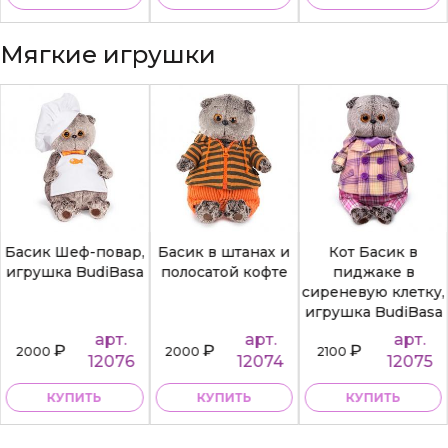
Мягкие игрушки
Басик Шеф-повар,
Басик в штанах и
Кот Басик в
игрушка BudiBasa
полосатой кофте
пиджаке в
сиреневую клетку,
игрушка BudiBasa
арт.
арт.
арт.
₽
₽
₽
2000
2000
2100
12076
12074
12075
КУПИТЬ
КУПИТЬ
КУПИТЬ