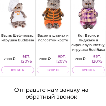
Басик Шеф-повар,
Басик в штанах и
Кот Басик в
игрушка BudiBasa
полосатой кофте
пиджаке в
сиреневую клетку,
игрушка BudiBasa
арт.
арт.
арт.
₽
₽
₽
2000
2000
2100
12076
12074
12075
КУПИТЬ
КУПИТЬ
КУПИТЬ
Отправьте нам заявку на
обратный звонок