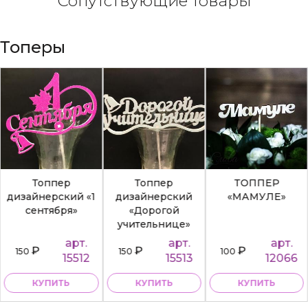
Сопутствующие товары
Топеры
Топпер
Топпер
ТОППЕР
дизайнерский «1
дизайнерский
«МАМУЛЕ»
сентября»
«Дорогой
учительнице»
арт.
арт.
арт.
₽
₽
₽
150
150
100
15512
15513
12066
КУПИТЬ
КУПИТЬ
КУПИТЬ