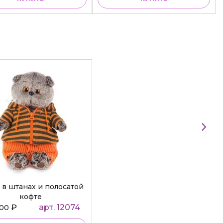
 в штанах и полосатой
кофте
₽
арт. 12074
000