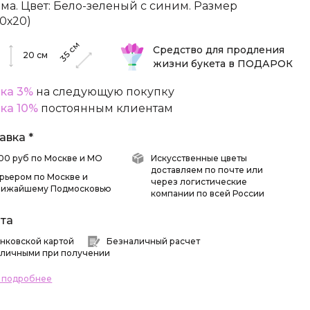
ома. Цвет: Бело-зеленый с синим. Размер
20х20)
см
Средство для продления
35
20
см
жизни букета в ПОДАРОК
ка 3%
на следующую покупку
ка 10%
постоянным клиентам
авка *
 500 руб по Москве и МО
Искусственные цветы
доставляем по почте или
рьером по Москве и
через логистические
лижайшему Подмосковью
компании по всей России
та
нковской картой
Безналичный расчет
личными при получении
ь подробнее