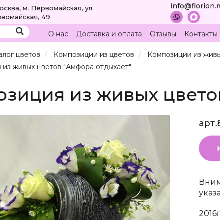
info@florion.
Москва, м. Первомайская, ул.
вомайская, 49
О нас
Доставка и оплата
Отзывы
Контакты
алог цветов
Композиции из цветов
Композиции из живы
 из живых цветов "Амфора отдыхает"
зиция из живых цвето
арт.
Вним
указ
2016