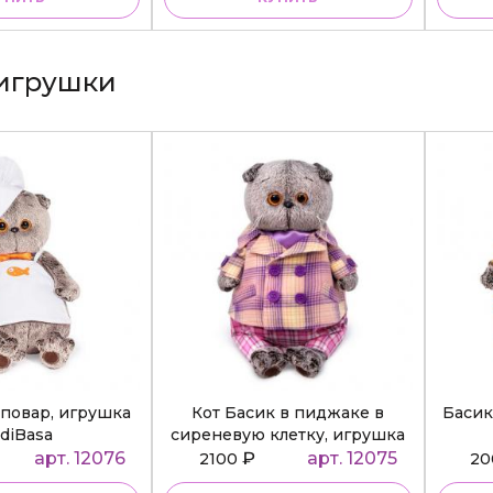
игрушки
повар, игрушка
Кот Басик в пиджаке в
Басик
diBasa
сиреневую клетку, игрушка
BudiBasa
арт. 12076
₽
арт. 12075
2100
2