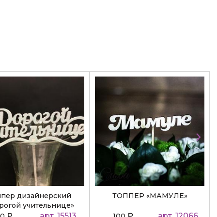
ппер дизайнерский
ТОППЕР «МАМУЛЕ»
рогой учительнице»
₽
арт. 15513
₽
арт. 12066
50
100