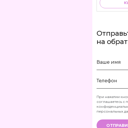
К
Отправь
на обра
Ваше
имя
Телефон
При нажатии кно
соглашаетесь с
п
*
конфиденциальн
персональных д
ОТПРАВИ