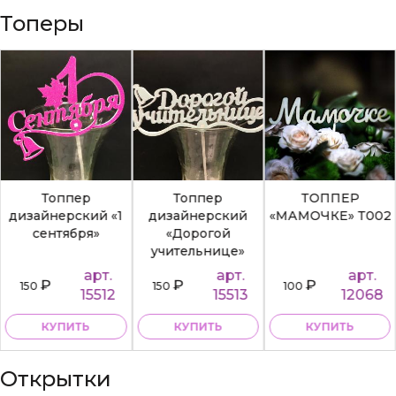
Топеры
Топпер
Топпер
ТОППЕР
дизайнерский «1
дизайнерский
«МАМОЧКЕ» Т002
сентября»
«Дорогой
учительнице»
арт.
арт.
арт.
₽
₽
₽
150
150
100
15512
15513
12068
КУПИТЬ
КУПИТЬ
КУПИТЬ
Открытки