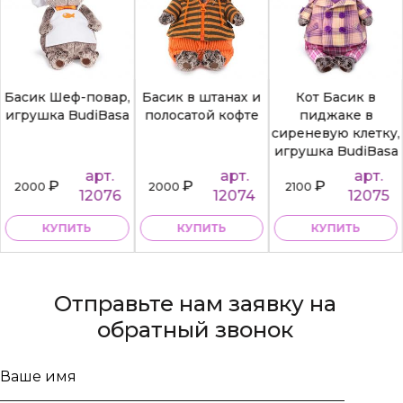
Басик Шеф-повар,
Басик в штанах и
Кот Басик в
игрушка BudiBasa
полосатой кофте
пиджаке в
сиреневую клетку,
игрушка BudiBasa
арт.
арт.
арт.
₽
₽
₽
2000
2000
2100
12076
12074
12075
КУПИТЬ
КУПИТЬ
КУПИТЬ
Отправьте нам заявку на
обратный звонок