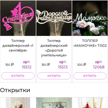
Топпер
Топпер
ТОППЕР
дизайнерский «1
дизайнерский
«МАМОЧКЕ» Т002
сентября»
«Дорогой
учительнице»
арт.
арт.
арт.
₽
₽
₽
150
150
100
15512
15513
12068
КУПИТЬ
КУПИТЬ
КУПИТЬ
Открытки