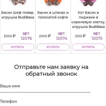
Басик Шеф-повар,
Басик в штанах и
Кот Басик в
игрушка BudiBasa
полосатой кофте
пиджаке в
сиреневую клетку,
игрушка BudiBasa
арт.
арт.
арт.
₽
₽
₽
2000
2000
2100
12076
12074
12075
КУПИТЬ
КУПИТЬ
КУПИТЬ
Отправьте нам заявку на
обратный звонок
Ваше
имя