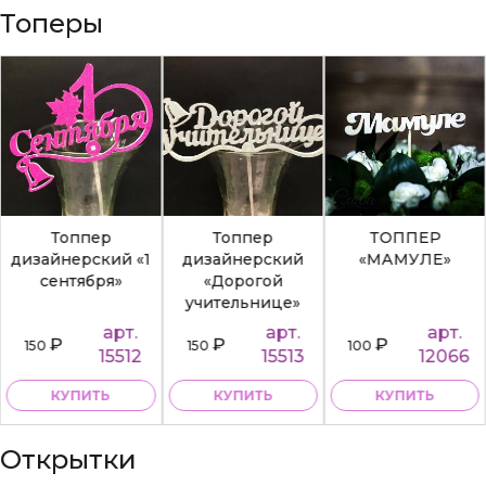
Топеры
Топпер
Топпер
ТОППЕР
дизайнерский «1
дизайнерский
«МАМУЛЕ»
сентября»
«Дорогой
учительнице»
арт.
арт.
арт.
₽
₽
₽
150
150
100
15512
15513
12066
КУПИТЬ
КУПИТЬ
КУПИТЬ
Открытки