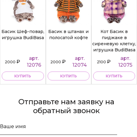
Басик Шеф-повар,
Басик в штанах и
Кот Басик в
игрушка BudiBasa
полосатой кофте
пиджаке в
сиреневую клетку,
игрушка BudiBasa
арт.
арт.
арт.
₽
₽
₽
2000
2000
2100
12076
12074
12075
КУПИТЬ
КУПИТЬ
КУПИТЬ
Отправьте нам заявку на
обратный звонок