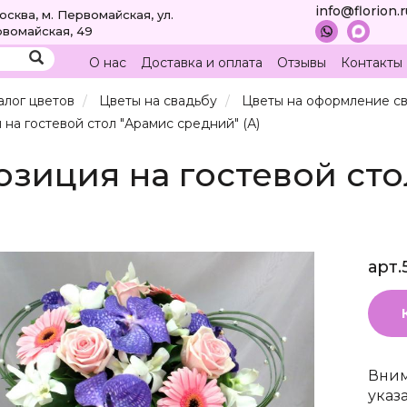
info@florion.
Москва, м. Первомайская, ул.
вомайская, 49
О нас
Доставка и оплата
Отзывы
Контакты
алог цветов
Цветы на свадьбу
Цветы на оформление с
на гостевой стол "Арамис средний" (А)
зиция на гостевой сто
арт.
Вним
указ