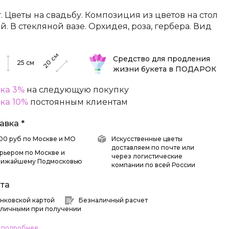
г. Цветы на свадьбу. Композиция из цветов на стол
ей. В стекляной вазе. Орхидея, роза, гербера. Вид
см
Средство для продления
20
25
см
жизни букета в ПОДАРОК
ка 3%
на следующую покупку
ка 10%
постоянным клиентам
авка *
 500 руб по Москве и МО
Искусственные цветы
доставляем по почте или
рьером по Москве и
через логистические
лижайшему Подмосковью
компании по всей России
та
нковской картой
Безналичный расчет
личными при получении
ь подробнее