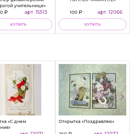
рогой учительнице»
₽
арт. 15513
₽
арт. 12066
50
100
КУПИТЬ
КУПИТЬ
тка «С днем
Открытка «Поздравляю»
ния»
арт. 12071
₽
арт. 12072
260