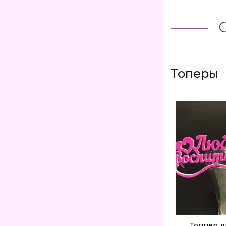
Топеры
ОЙ МАМЕ
ТОППЕР «МАМЕ» Т007
Топпер 