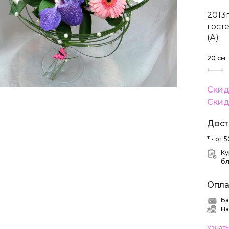
2013
гост
(А)
20
см
Скид
Скид
Дост
* - от
Ку
б
Опла
Ба
На
Узнат