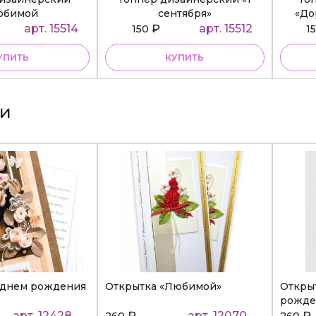
юбимой
сентября»
«До
ательнице»
арт. 15514
₽
арт. 15512
150
1
УПИТЬ
КУПИТЬ
ки
 днем рождения
Открытка «Любимой»
Откры
рожде
арт. 12428
₽
арт. 12070
₽
260
260