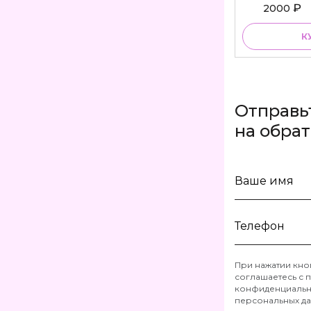
₽
2000
К
Отправь
на обра
Ваше
имя
Телефон
При нажатии кно
соглашаетесь с
п
*
конфиденциальн
персональных д