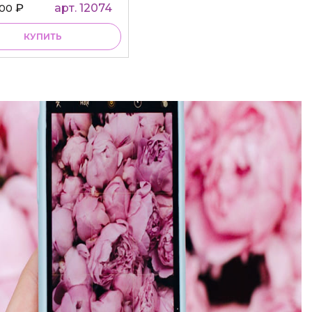
₽
арт. 12074
000
КУПИТЬ