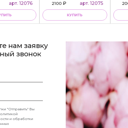
BudiBasa
арт. 12076
₽
арт. 12075
2100
2
УПИТЬ
КУПИТЬ
те нам заявку
тный звонок
пки "Отправить" Вы
олитикой
ости и обработки
анных