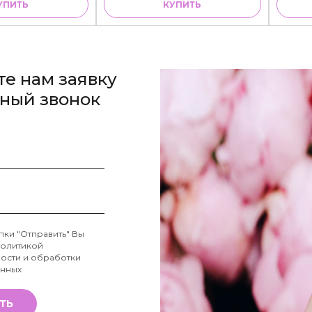
УПИТЬ
КУПИТЬ
те нам заявку
тный звонок
пки "Отправить" Вы
олитикой
ости и обработки
анных
ТЬ