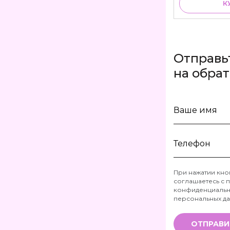
К
Отправь
на обра
Ваше
имя
Телефон
При нажатии кно
соглашаетесь с
п
*
конфиденциальн
персональных д
ОТПРАВИ