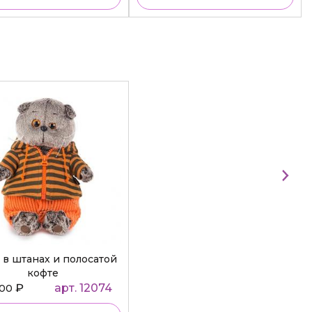
 в штанах и полосатой
кофте
₽
арт. 12074
000