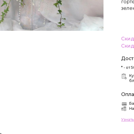
горт
зеле
Скид
Скид
Дост
* - от
Ку
б
Опла
Ба
На
Узнат