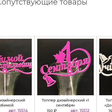
Сопутствующие товары
дизайнерский
Топпер дизайнерский «1
То
юбимой
сентября»
«До
ательнице»
арт. 15514
₽
арт. 15512
150
1