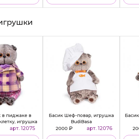
игрушки
к в пиджаке в
Басик Шеф-повар, игрушка
Басик
клетку, игрушка
BudiBasa
diBasa
арт. 12075
₽
арт. 12076
2000
2