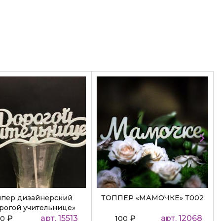
ппер дизайнерский
ТОППЕР «МАМОЧКЕ» Т002
рогой учительнице»
₽
арт. 15513
₽
арт. 12068
50
100