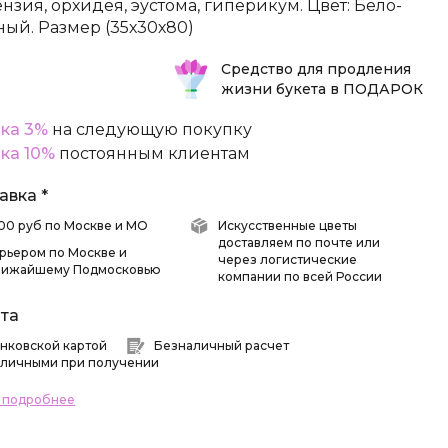
ензия, орхидея, эустома, гиперикум. Цвет: Бело-
ный. Размер (35х30х80)
Средство для продления
жизни букета в ПОДАРОК
ка 3%
на следующую покупку
ка 10%
постоянным клиентам
авка *
 500 руб по Москве и МО
Искусственные цветы
доставляем по почте или
рьером по Москве и
через логистические
лижайшему Подмосковью
компании по всей России
та
нковской картой
Безналичный расчет
личными при получении
ь подробнее