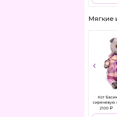
Мягкие 
Кот Баси
сиреневую 
Bu
₽
2100