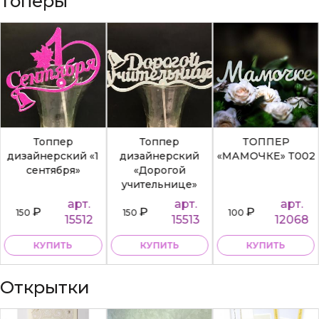
Топеры
Топпер
Топпер
ТОППЕР
дизайнерский «1
дизайнерский
«МАМОЧКЕ» Т002
сентября»
«Дорогой
учительнице»
арт.
арт.
арт.
₽
₽
₽
150
150
100
15512
15513
12068
КУПИТЬ
КУПИТЬ
КУПИТЬ
Открытки