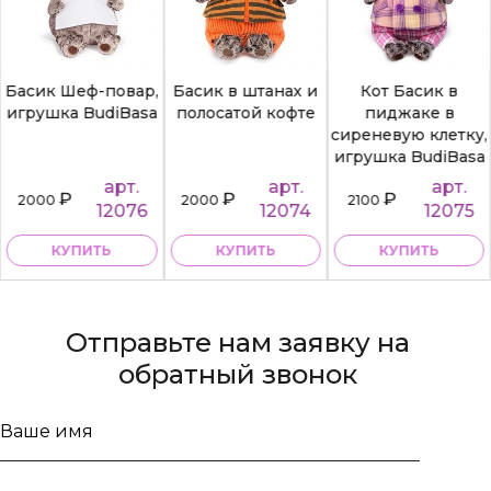
Басик Шеф-повар,
Басик в штанах и
Кот Басик в
игрушка BudiBasa
полосатой кофте
пиджаке в
сиреневую клетку,
игрушка BudiBasa
арт.
арт.
арт.
₽
₽
₽
2000
2000
2100
12076
12074
12075
КУПИТЬ
КУПИТЬ
КУПИТЬ
Отправьте нам заявку на
обратный звонок