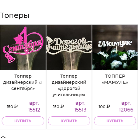
Топеры
Топпер
Топпер
ТОППЕР
дизайнерский «1
дизайнерский
«МАМУЛЕ»
сентября»
«Дорогой
учительнице»
арт.
арт.
арт.
₽
₽
₽
150
150
100
15512
15513
12066
КУПИТЬ
КУПИТЬ
КУПИТЬ