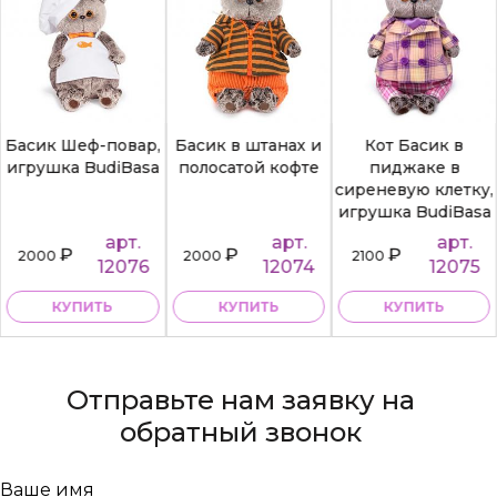
Басик Шеф-повар,
Басик в штанах и
Кот Басик в
игрушка BudiBasa
полосатой кофте
пиджаке в
сиреневую клетку,
игрушка BudiBasa
арт.
арт.
арт.
₽
₽
₽
2000
2000
2100
12076
12074
12075
КУПИТЬ
КУПИТЬ
КУПИТЬ
Отправьте нам заявку на
обратный звонок