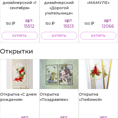
дизайнерский «1
дизайнерский
«МАМУЛЕ»
сентября»
«Дорогой
учительнице»
арт.
арт.
арт.
₽
₽
₽
150
150
100
15512
15513
12066
КУПИТЬ
КУПИТЬ
КУПИТЬ
Открытки
Открытка «С днем
Открытка
Открытка
рождения»
«Поздравляю»
«Любимой»
арт.
арт.
арт.