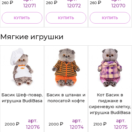
₽
₽
₽
260
260
260
12071
12072
12070
КУПИТЬ
КУПИТЬ
КУПИТЬ
Мягкие игрушки
Басик Шеф-повар,
Басик в штанах и
Кот Басик в
игрушка BudiBasa
полосатой кофте
пиджаке в
сиреневую клетку,
игрушка BudiBasa
арт.
арт.
арт.
₽
₽
₽
2000
2000
2100
12076
12074
12075