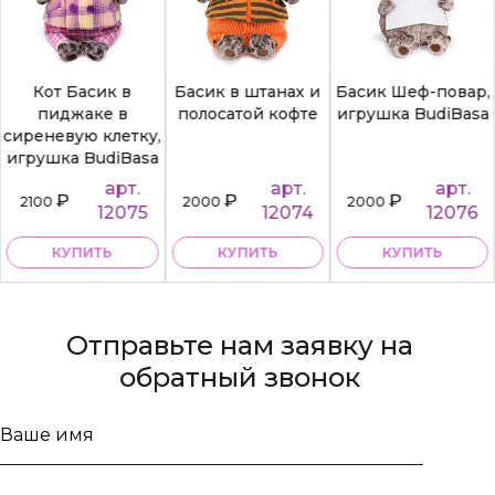
Кот Басик в
Басик в штанах и
Басик Шеф-повар,
пиджаке в
полосатой кофте
игрушка BudiBasa
сиреневую клетку,
игрушка BudiBasa
арт.
арт.
арт.
₽
₽
₽
2100
2000
2000
12075
12074
12076
КУПИТЬ
КУПИТЬ
КУПИТЬ
Отправьте нам заявку на
обратный звонок