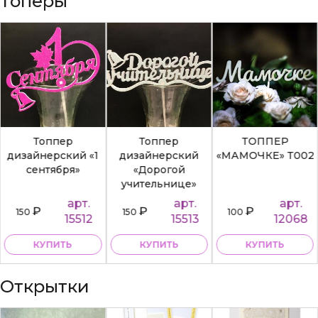
Топеры
Топпер
Топпер
ТОППЕР
дизайнерский «1
дизайнерский
«МАМОЧКЕ» Т002
сентября»
«Дорогой
учительнице»
арт.
арт.
арт.
₽
₽
₽
150
150
100
15512
15513
12068
КУПИТЬ
КУПИТЬ
КУПИТЬ
Открытки