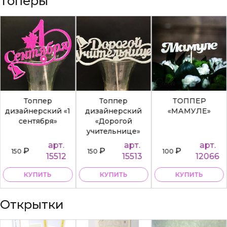
Топеры
Топпер
Топпер
ТОППЕР
дизайнерский «1
дизайнерский
«МАМУЛЕ»
сентября»
«Дорогой
учительнице»
арт.
арт.
арт.
₽
₽
₽
150
150
100
15512
15513
12066
КУПИТЬ
КУПИТЬ
КУПИТЬ
Открытки