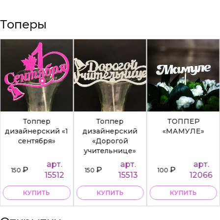
Топеры
Топпер
Топпер
ТОППЕР
дизайнерский «1
дизайнерский
«МАМУЛЕ»
сентября»
«Дорогой
учительнице»
арт.
арт.
арт.
₽
₽
₽
150
150
100
15512
15513
12066
КУПИТЬ
КУПИТЬ
КУПИТЬ