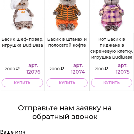
Басик Шеф-повар,
Басик в штанах и
Кот Басик в
игрушка BudiBasa
полосатой кофте
пиджаке в
сиреневую клетку,
игрушка BudiBasa
арт.
арт.
арт.
₽
₽
₽
2000
2000
2100
12076
12074
12075
КУПИТЬ
КУПИТЬ
КУПИТЬ
Отправьте нам заявку на
обратный звонок