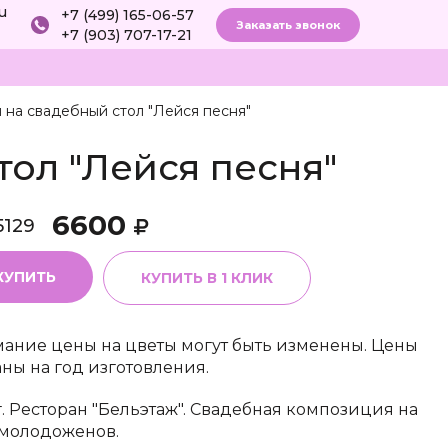
ru
+7 (499) 165-06-57
Заказать звонок
+7 (903) 707-17-21
 на свадебный стол "Лейся песня"
ол "Лейся песня"
6600
5129
КУПИТЬ
КУПИТЬ В 1 КЛИК
ание цены на цветы могут быть изменены. Цены
аны на год изготовления.
г. Ресторан "Бельэтаж". Свадебная композиция на
 молодоженов.