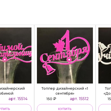
дизайнерский
Топпер дизайнерский «1
То
юбимой
сентября»
«До
ательнице»
арт. 15514
₽
арт. 15512
150
1
УПИТЬ
КУПИТЬ