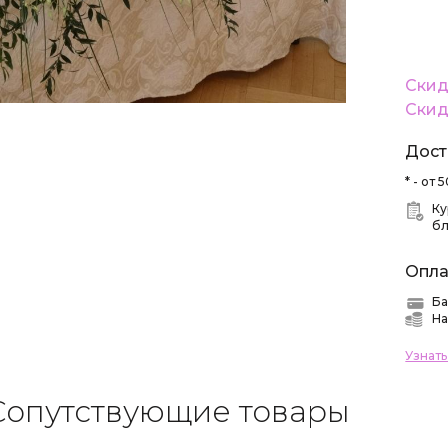
Скид
Скид
Дост
* - от
Ку
б
Опла
Ба
На
Узнат
Сопутствующие товары