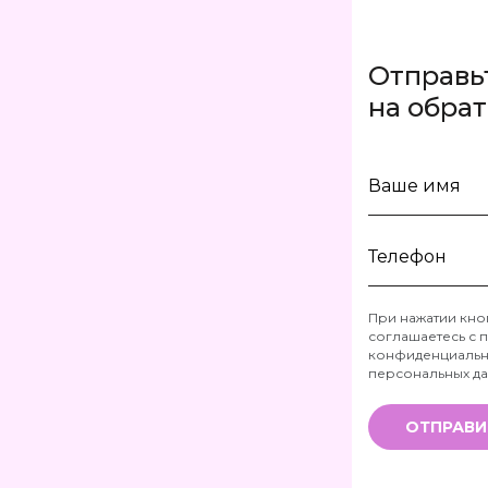
Отправь
на обра
Ваше
имя
Телефон
При нажатии кно
соглашаетесь с
п
*
конфиденциальн
персональных д
ОТПРАВИ