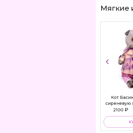
Мягкие 
Кот Баси
сиреневую 
Bu
₽
2100
К