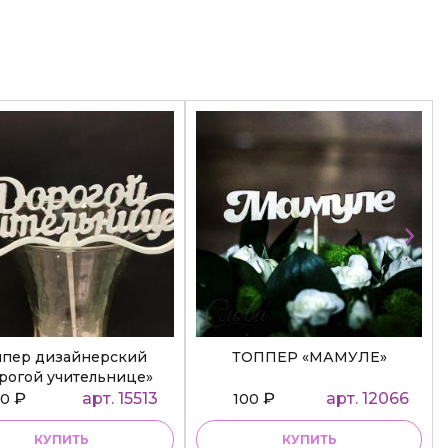
ппер дизайнерский
ТОППЕР «МАМУЛЕ»
рогой учительнице»
₽
арт. 15513
₽
арт. 12066
50
100
КУПИТЬ
КУПИТЬ