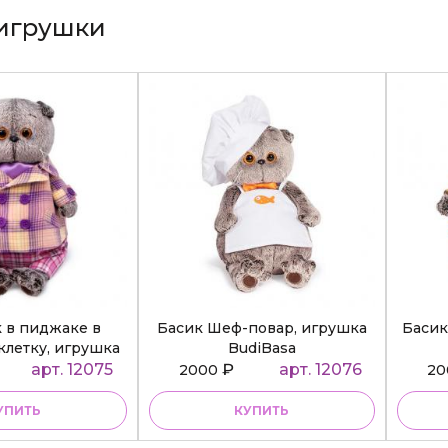
игрушки
к в пиджаке в
Басик Шеф-повар, игрушка
Басик
клетку, игрушка
BudiBasa
diBasa
арт. 12075
₽
арт. 12076
2000
2
УПИТЬ
КУПИТЬ