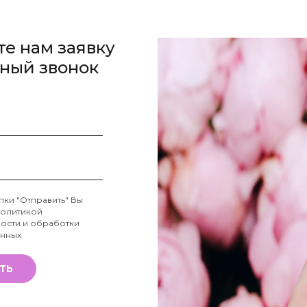
те нам заявку
тный звонок
пки "Отправить" Вы
олитикой
ости и обработки
анных
ТЬ