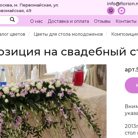
info@florion.
Москва, м. Первомайская, ул.
вомайская, 49
О нас
Доставка и оплата
Отзывы
Контакты
алог цветов
Цветы для стола молодоженов
Композиция
зиция на свадебный ст
арт.
Вним
указ
2013
стол