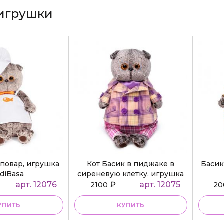
игрушки
повар, игрушка
Кот Басик в пиджаке в
Басик
diBasa
сиреневую клетку, игрушка
BudiBasa
арт. 12076
₽
арт. 12075
2100
2
УПИТЬ
КУПИТЬ