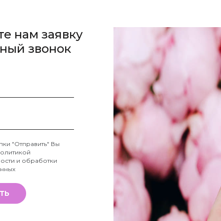
те нам заявку
тный звонок
пки "Отправить" Вы
олитикой
ости и обработки
анных
ТЬ