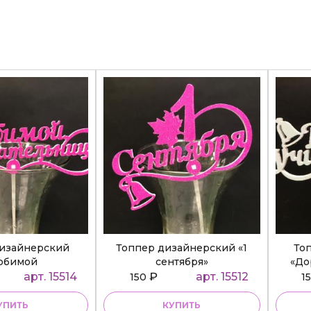
дизайнерский
Топпер дизайнерский «1
То
юбимой
сентября»
«До
ательнице»
арт. 15514
₽
арт. 15512
150
1
УПИТЬ
КУПИТЬ