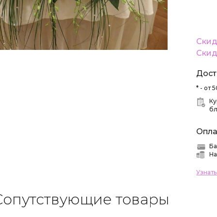
Скид
Скид
Дост
* - от
Ку
б
Опла
Ба
На
Узнат
Сопутствующие товары