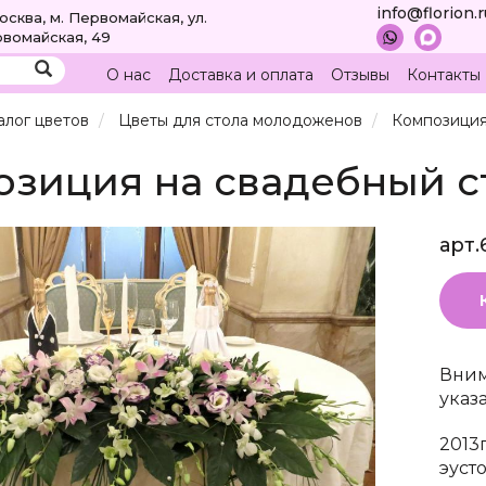
info@florion.
Москва, м. Первомайская, ул.
вомайская, 49
О нас
Доставка и оплата
Отзывы
Контакты
алог цветов
Цветы для стола молодоженов
Композиция
зиция на свадебный ст
арт.
Вним
указ
2013
эуст