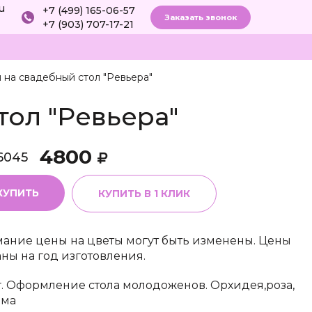
ru
+7 (499) 165-06-57
Заказать звонок
+7 (903) 707-17-21
 на свадебный стол "Ревьера"
ол "Ревьера"
4800
6045
КУПИТЬ
КУПИТЬ В 1 КЛИК
ание цены на цветы могут быть изменены. Цены
аны на год изготовления.
г. Оформление стола молодоженов. Орхидея,роза,
ома