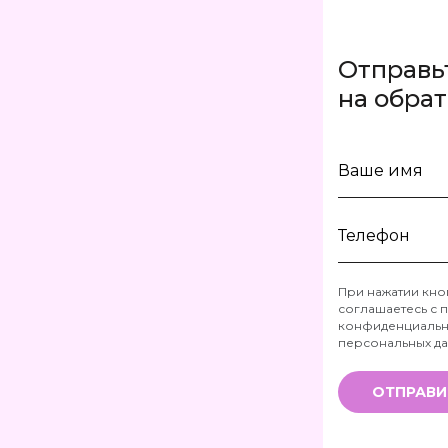
Отправь
на обра
Ваше
имя
Телефон
При нажатии кно
соглашаетесь с
п
*
конфиденциальн
персональных д
ОТПРАВИ