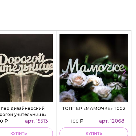
ппер дизайнерский
ТОППЕР «МАМОЧКЕ» Т002
рогой учительнице»
₽
арт. 15513
₽
арт. 12068
50
100
КУПИТЬ
КУПИТЬ