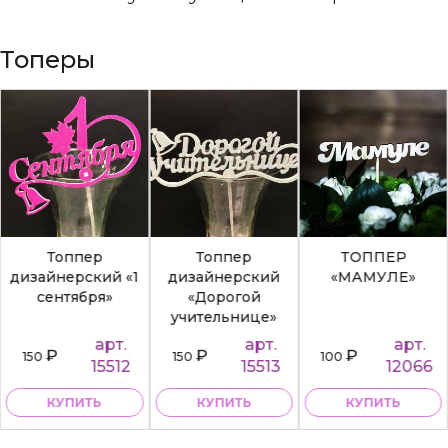
Топеры
Топпер
Топпер
ТОППЕР
дизайнерский «1
дизайнерский
«МАМУЛЕ»
сентября»
«Дорогой
учительнице»
арт.
арт.
арт.
₽
₽
₽
150
150
100
15512
15513
12066
КУПИТЬ
КУПИТЬ
КУПИТЬ