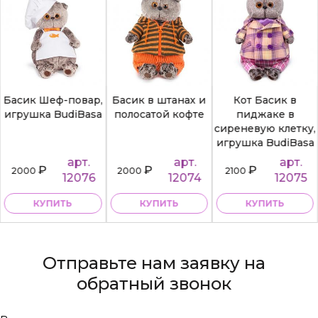
Басик Шеф-повар,
Басик в штанах и
Кот Басик в
игрушка BudiBasa
полосатой кофте
пиджаке в
сиреневую клетку,
игрушка BudiBasa
арт.
арт.
арт.
₽
₽
₽
2000
2000
2100
12076
12074
12075
КУПИТЬ
КУПИТЬ
КУПИТЬ
Отправьте нам заявку на
обратный звонок