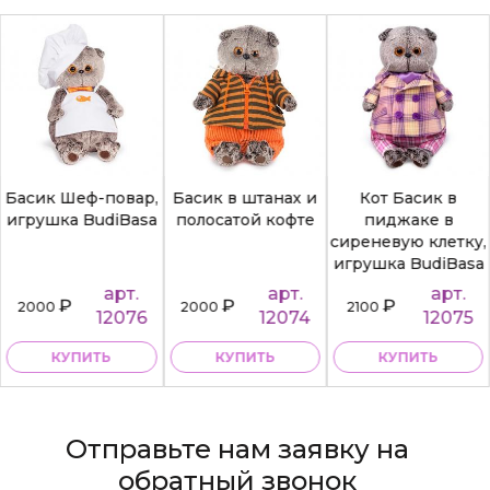
Басик Шеф-повар,
Басик в штанах и
Кот Басик в
игрушка BudiBasa
полосатой кофте
пиджаке в
сиреневую клетку,
игрушка BudiBasa
арт.
арт.
арт.
₽
₽
₽
2000
2000
2100
12076
12074
12075
КУПИТЬ
КУПИТЬ
КУПИТЬ
Отправьте нам заявку на
обратный звонок