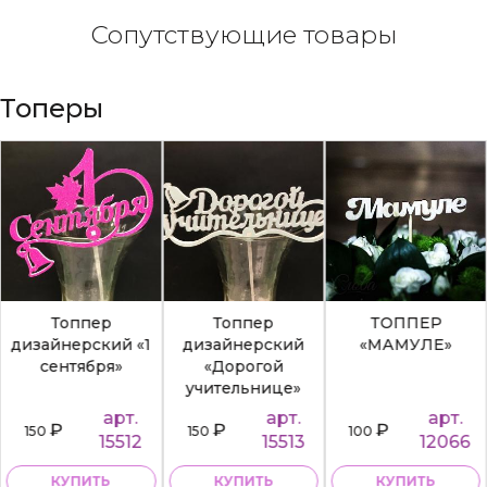
Сопутствующие товары
Топеры
Топпер
Топпер
ТОППЕР
дизайнерский «1
дизайнерский
«МАМУЛЕ»
сентября»
«Дорогой
учительнице»
арт.
арт.
арт.
₽
₽
₽
150
150
100
15512
15513
12066
КУПИТЬ
КУПИТЬ
КУПИТЬ