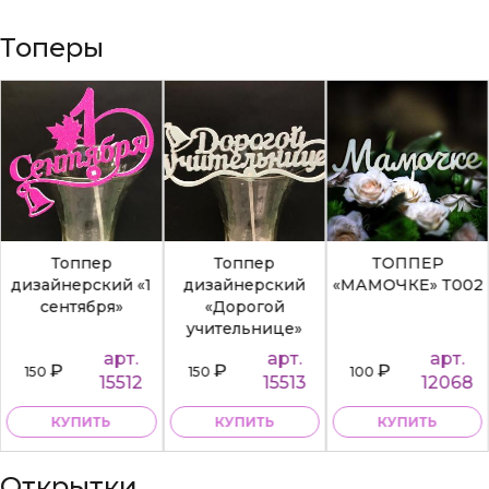
Топеры
Топпер
Топпер
ТОППЕР
дизайнерский «1
дизайнерский
«МАМОЧКЕ» Т002
сентября»
«Дорогой
учительнице»
арт.
арт.
арт.
₽
₽
₽
150
150
100
15512
15513
12068
КУПИТЬ
КУПИТЬ
КУПИТЬ
Открытки