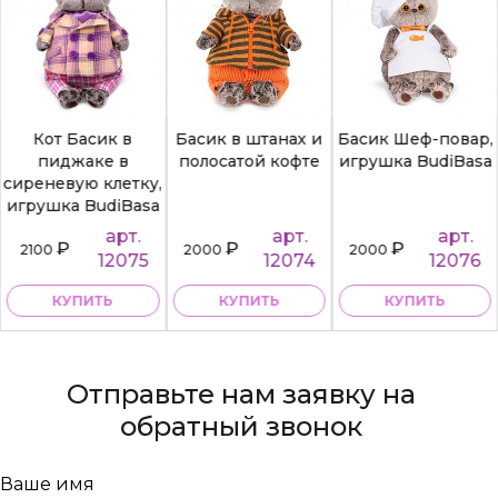
Кот Басик в
Басик в штанах и
Басик Шеф-повар,
пиджаке в
полосатой кофте
игрушка BudiBasa
сиреневую клетку,
игрушка BudiBasa
арт.
арт.
арт.
₽
₽
₽
2100
2000
2000
12075
12074
12076
КУПИТЬ
КУПИТЬ
КУПИТЬ
Отправьте нам заявку на
обратный звонок