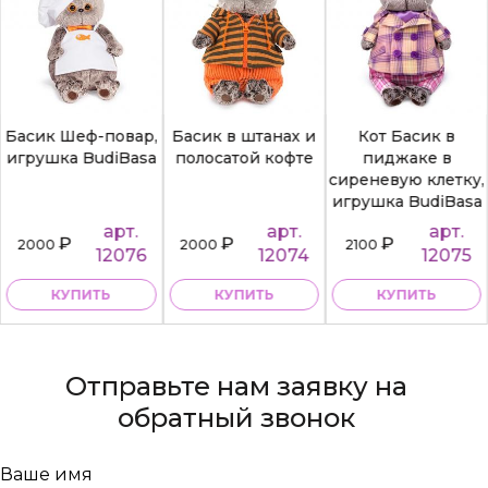
Басик Шеф-повар,
Басик в штанах и
Кот Басик в
игрушка BudiBasa
полосатой кофте
пиджаке в
сиреневую клетку,
игрушка BudiBasa
арт.
арт.
арт.
₽
₽
₽
2000
2000
2100
12076
12074
12075
КУПИТЬ
КУПИТЬ
КУПИТЬ
Отправьте нам заявку на
обратный звонок