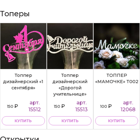
Топеры
Топпер
Топпер
ТОППЕР
дизайнерский «1
дизайнерский
«МАМОЧКЕ» Т002
сентября»
«Дорогой
учительнице»
арт.
арт.
арт.
₽
₽
₽
150
150
100
15512
15513
12068
КУПИТЬ
КУПИТЬ
КУПИТЬ
Открытки