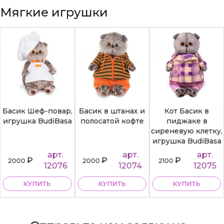
Мягкие игрушки
Басик Шеф-повар,
Басик в штанах и
Кот Басик в
игрушка BudiBasa
полосатой кофте
пиджаке в
сиреневую клетку,
игрушка BudiBasa
арт.
арт.
арт.
₽
₽
₽
2000
2000
2100
12076
12074
12075
КУПИТЬ
КУПИТЬ
КУПИТЬ