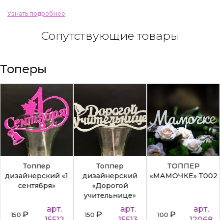
Узнать подробнее
Сопутствующие товары
Топеры
Топпер
Топпер
ТОППЕР
дизайнерский «1
дизайнерский
«МАМОЧКЕ» Т002
сентября»
«Дорогой
учительнице»
арт.
арт.
арт.
₽
₽
₽
150
150
100
15512
15513
12068