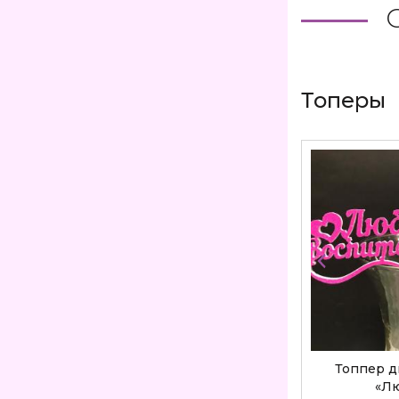
Топеры
ОЙ МАМЕ
ТОППЕР «МАМЕ» Т007
Топпер 
«Л