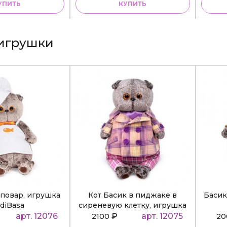
УПИТЬ
КУПИТЬ
игрушки
повар, игрушка
Кот Басик в пиджаке в
Басик
diBasa
сиреневую клетку, игрушка
BudiBasa
арт. 12076
₽
арт. 12075
2100
2