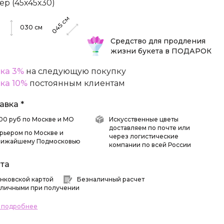
ер (45х45х30)
см
м
045
030
см
Средство для продления
жизни букета в ПОДАРОК
ка 3%
на следующую покупку
ка 10%
постоянным клиентам
авка *
 500 руб по Москве и МО
Искусственные цветы
доставляем по почте или
рьером по Москве и
через логистические
лижайшему Подмосковью
компании по всей России
та
нковской картой
Безналичный расчет
личными при получении
ь подробнее