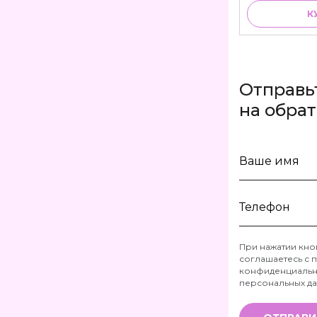
К
Отправь
на обра
Ваше
имя
Телефон
При нажатии кно
соглашаетесь с
п
*
конфиденциальн
персональных д