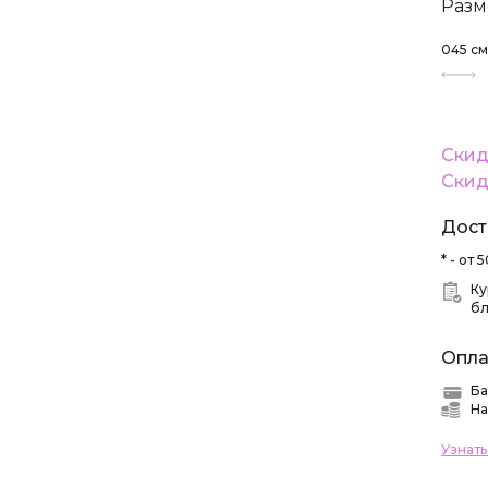
Разм
045
с
Скид
Скид
Дост
* - от
Ку
б
Опла
Ба
На
Узнат