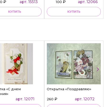
₽
арт. 15513
₽
арт. 12066
50
100
КУПИТЬ
КУПИТЬ
тка «С днем
Открытка «Поздравляю»
ния»
арт. 12071
₽
арт. 12072
260