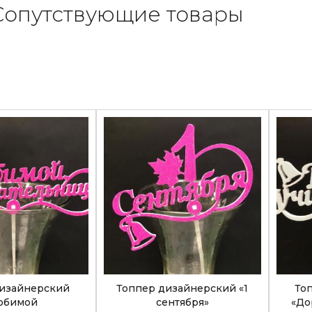
Сопутствующие товары
дизайнерский
Топпер дизайнерский «1
То
юбимой
сентября»
«До