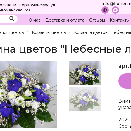
info@florion.
Москва, м. Первомайская, ул.
вомайская, 49
О нас
Доставка и оплата
Отзывы
Контакты
алог цветов
Корзины цветов
Корзина цветов "Небесные
на цветов "Небесные л
арт.
Вним
указ
2020
Сост