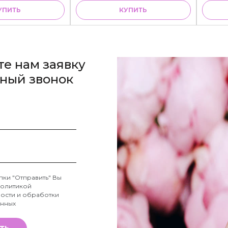
УПИТЬ
КУПИТЬ
те нам заявку
тный звонок
пки "Отправить" Вы
олитикой
ости и обработки
анных