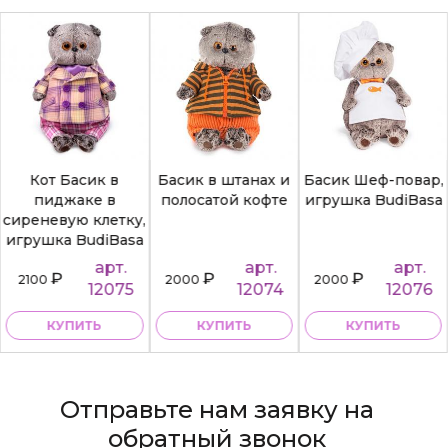
Кот Басик в
Басик в штанах и
Басик Шеф-повар,
пиджаке в
полосатой кофте
игрушка BudiBasa
сиреневую клетку,
игрушка BudiBasa
арт.
арт.
арт.
₽
₽
₽
2100
2000
2000
12075
12074
12076
КУПИТЬ
КУПИТЬ
КУПИТЬ
Отправьте нам заявку на
обратный звонок