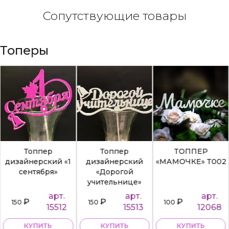
Сопутствующие товары
Топеры
Топпер
Топпер
ТОППЕР
дизайнерский «1
дизайнерский
«МАМОЧКЕ» Т002
сентября»
«Дорогой
учительнице»
арт.
арт.
арт.
₽
₽
₽
150
150
100
15512
15513
12068
КУПИТЬ
КУПИТЬ
КУПИТЬ