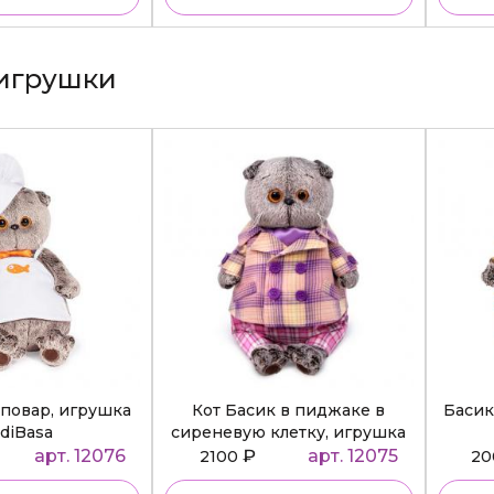
игрушки
повар, игрушка
Кот Басик в пиджаке в
Басик
diBasa
сиреневую клетку, игрушка
BudiBasa
арт. 12076
₽
арт. 12075
2100
2