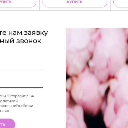
УПИТЬ
КУПИТЬ
те нам заявку
тный звонок
пки "Отправить" Вы
олитикой
ости и обработки
анных
ТЬ