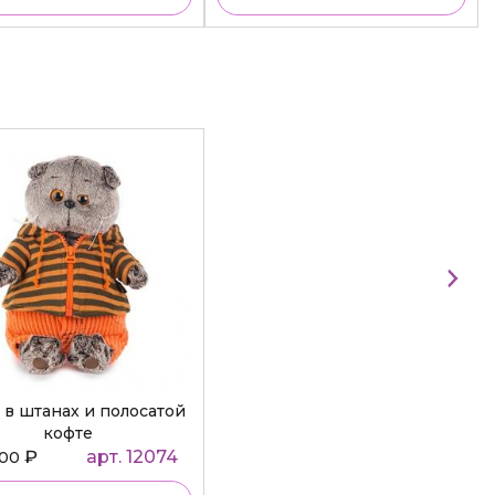
 в штанах и полосатой
кофте
₽
арт. 12074
000