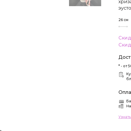
хриз
эуст
26
см
Скид
Скид
Дост
* - от
Ку
б
Опла
Ба
На
Узнат