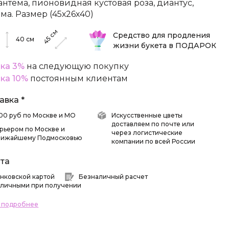
антема, пионовидная кустовая роза, диантус,
ома. Размер (45х26х40)
см
Средство для продления
45
40
см
жизни букета в ПОДАРОК
ка 3%
на следующую покупку
ка 10%
постоянным клиентам
авка *
 500 руб по Москве и МО
Искусственные цветы
доставляем по почте или
рьером по Москве и
через логистические
лижайшему Подмосковью
компании по всей России
та
нковской картой
Безналичный расчет
личными при получении
ь подробнее