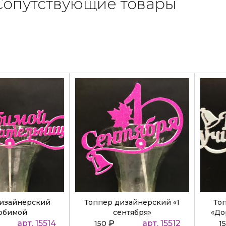
Сопутствующие товары
дизайнерский
Топпер дизайнерский «1
То
юбимой
сентября»
«До
ательнице»
арт. 15514
₽
арт. 15512
150
1