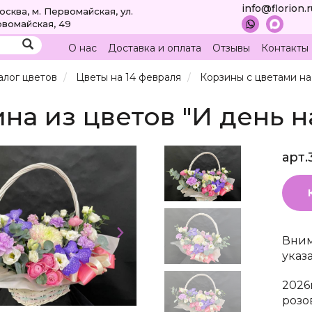
info@florion.
Москва, м. Первомайская, ул.
вомайская, 49
О нас
Доставка и оплата
Отзывы
Контакты
алог цветов
Цветы на 14 февраля
Корзины с цветами на
на из цветов "И день н
арт.
Вним
указ
2026
розо