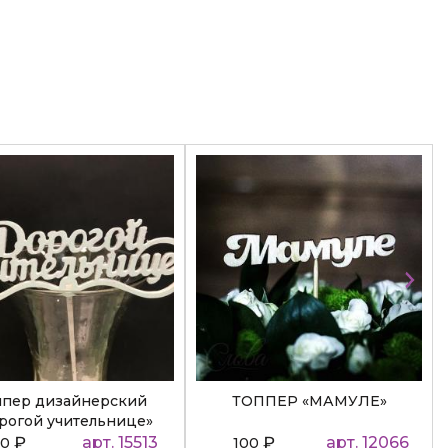
ппер дизайнерский
ТОППЕР «МАМУЛЕ»
рогой учительнице»
₽
арт. 15513
₽
арт. 12066
50
100