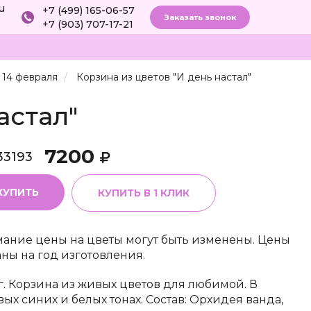
ru
+7 (499) 165-06-57
Заказать звонок
+7 (903) 707-17-21
 14 февраля
Корзина из цветов "И день настал"
астал"
7200
33193
КУПИТЬ
КУПИТЬ В 1 КЛИК
ание цены на цветы могут быть изменены. Цены
аны на год изготовления.
г. Корзина из живых цветов для любимой. В
вых синих и белых тонах. Состав: Орхидея ванда,