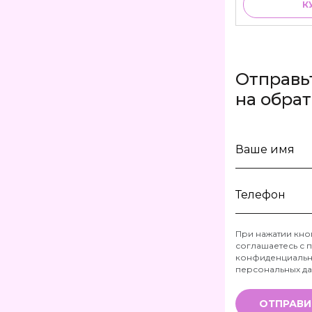
К
Отправь
на обра
Ваше
имя
Телефон
При нажатии кно
соглашаетесь с
п
*
конфиденциальн
персональных д
ОТПРАВИ