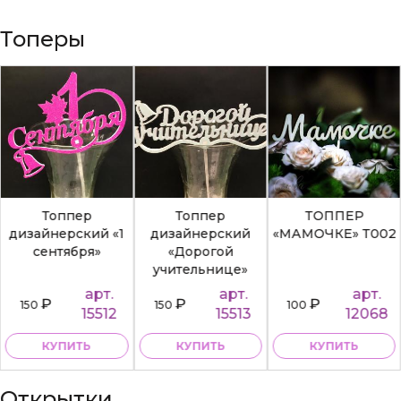
Топеры
Топпер
Топпер
ТОППЕР
дизайнерский «1
дизайнерский
«МАМОЧКЕ» Т002
сентября»
«Дорогой
учительнице»
арт.
арт.
арт.
₽
₽
₽
150
150
100
15512
15513
12068
КУПИТЬ
КУПИТЬ
КУПИТЬ
Открытки