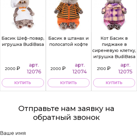
Басик Шеф-повар,
Басик в штанах и
Кот Басик в
игрушка BudiBasa
полосатой кофте
пиджаке в
сиреневую клетку,
игрушка BudiBasa
арт.
арт.
арт.
₽
₽
₽
2000
2000
2100
12076
12074
12075
КУПИТЬ
КУПИТЬ
КУПИТЬ
Отправьте нам заявку на
обратный звонок