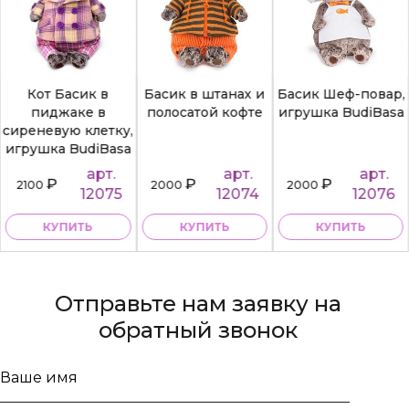
Кот Басик в
Басик в штанах и
Басик Шеф-повар,
пиджаке в
полосатой кофте
игрушка BudiBasa
сиреневую клетку,
игрушка BudiBasa
арт.
арт.
арт.
₽
₽
₽
2100
2000
2000
12075
12074
12076
КУПИТЬ
КУПИТЬ
КУПИТЬ
Отправьте нам заявку на
обратный звонок