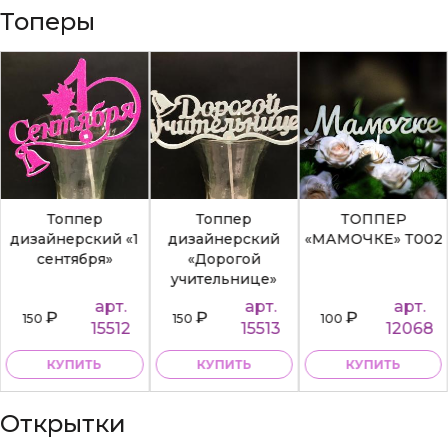
Топеры
Топпер
Топпер
ТОППЕР
дизайнерский «1
дизайнерский
«МАМОЧКЕ» Т002
сентября»
«Дорогой
учительнице»
арт.
арт.
арт.
₽
₽
₽
150
150
100
15512
15513
12068
КУПИТЬ
КУПИТЬ
КУПИТЬ
Открытки