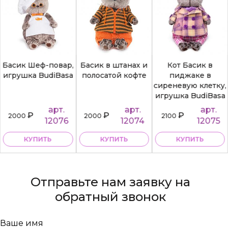
Басик Шеф-повар,
Басик в штанах и
Кот Басик в
игрушка BudiBasa
полосатой кофте
пиджаке в
сиреневую клетку,
игрушка BudiBasa
арт.
арт.
арт.
₽
₽
₽
2000
2000
2100
12076
12074
12075
КУПИТЬ
КУПИТЬ
КУПИТЬ
Отправьте нам заявку на
обратный звонок