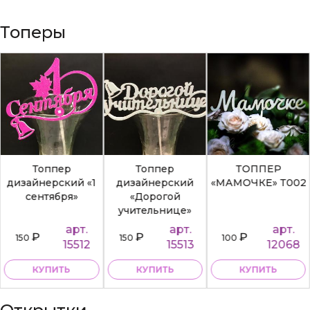
Топеры
Топпер
Топпер
ТОППЕР
дизайнерский «1
дизайнерский
«МАМОЧКЕ» Т002
сентября»
«Дорогой
учительнице»
арт.
арт.
арт.
₽
₽
₽
150
150
100
15512
15513
12068
КУПИТЬ
КУПИТЬ
КУПИТЬ