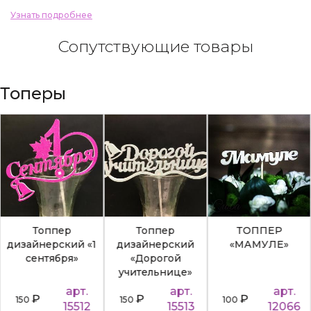
Узнать подробнее
Сопутствующие товары
Топеры
Топпер
Топпер
ТОППЕР
дизайнерский «1
дизайнерский
«МАМУЛЕ»
сентября»
«Дорогой
учительнице»
арт.
арт.
арт.
₽
₽
₽
150
150
100
15512
15513
12066