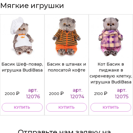
Мягкие игрушки
Басик Шеф-повар,
Басик в штанах и
Кот Басик в
игрушка BudiBasa
полосатой кофте
пиджаке в
сиреневую клетку,
игрушка BudiBasa
арт.
арт.
арт.
₽
₽
₽
2000
2000
2100
12076
12074
12075
КУПИТЬ
КУПИТЬ
КУПИТЬ
Отправьте нам заявку на