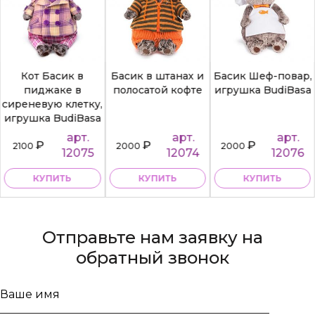
Кот Басик в
Басик в штанах и
Басик Шеф-повар,
пиджаке в
полосатой кофте
игрушка BudiBasa
сиреневую клетку,
игрушка BudiBasa
арт.
арт.
арт.
₽
₽
₽
2100
2000
2000
12075
12074
12076
КУПИТЬ
КУПИТЬ
КУПИТЬ
Отправьте нам заявку на
обратный звонок