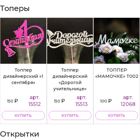
Топеры
Топпер
Топпер
ТОППЕР
дизайнерский «1
дизайнерский
«МАМОЧКЕ» Т002
сентября»
«Дорогой
учительнице»
арт.
арт.
арт.
₽
₽
₽
150
150
100
15512
15513
12068
КУПИТЬ
КУПИТЬ
КУПИТЬ
Открытки