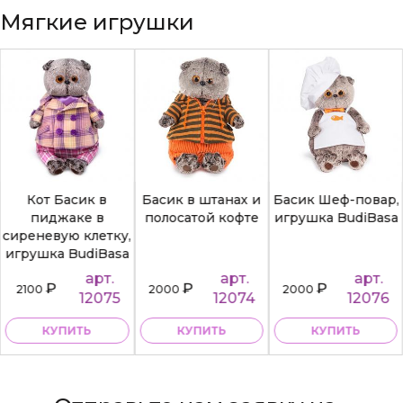
Мягкие игрушки
Кот Басик в
Басик в штанах и
Басик Шеф-повар,
пиджаке в
полосатой кофте
игрушка BudiBasa
сиреневую клетку,
игрушка BudiBasa
арт.
арт.
арт.
₽
₽
₽
2100
2000
2000
12075
12074
12076
КУПИТЬ
КУПИТЬ
КУПИТЬ