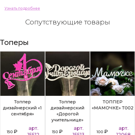
Узнать подробнее
Сопутствующие товары
Топеры
Топпер
Топпер
ТОППЕР
дизайнерский «1
дизайнерский
«МАМОЧКЕ» Т002
сентября»
«Дорогой
учительнице»
арт.
арт.
арт.
₽
₽
₽
150
150
100
15512
15513
12068