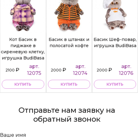
Кот Басик в
Басик в штанах и
Басик Шеф-повар,
пиджаке в
полосатой кофте
игрушка BudiBasa
сиреневую клетку,
игрушка BudiBasa
арт.
арт.
арт.
₽
₽
₽
2100
2000
2000
12075
12074
12076
КУПИТЬ
КУПИТЬ
КУПИТЬ
Отправьте нам заявку на
обратный звонок