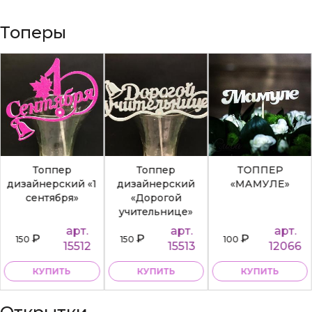
Топеры
Топпер
Топпер
ТОППЕР
дизайнерский «1
дизайнерский
«МАМУЛЕ»
сентября»
«Дорогой
учительнице»
арт.
арт.
арт.
₽
₽
₽
150
150
100
15512
15513
12066
КУПИТЬ
КУПИТЬ
КУПИТЬ