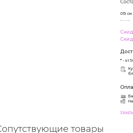
Сост
015
см
Скид
Скид
Дост
* - от
Ку
б
Опла
Ба
На
Узнат
Сопутствующие товары