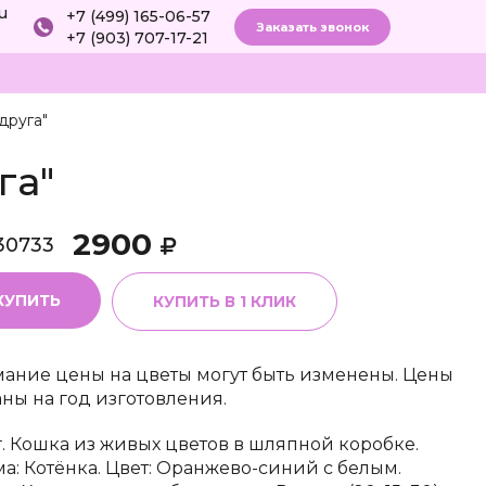
ru
+7 (499) 165-06-57
Заказать звонок
+7 (903) 707-17-21
друга"
га"
2900
30733
КУПИТЬ
КУПИТЬ В 1 КЛИК
ание цены на цветы могут быть изменены. Цены
аны на год изготовления.
г. Кошка из живых цветов в шляпной коробке.
а: Котёнка. Цвет: Оранжево-синий с белым.