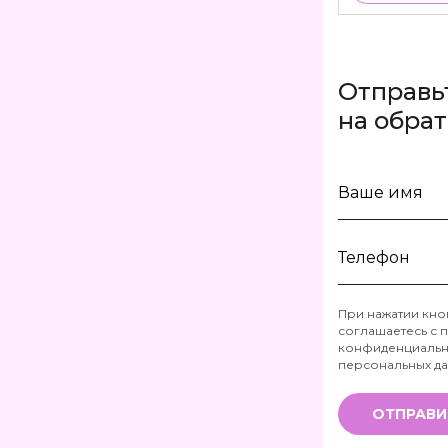
Отправь
на обра
Ваше
имя
Телефон
При нажатии кно
соглашаетесь с
п
*
конфиденциальн
персональных д
ОТПРАВИ