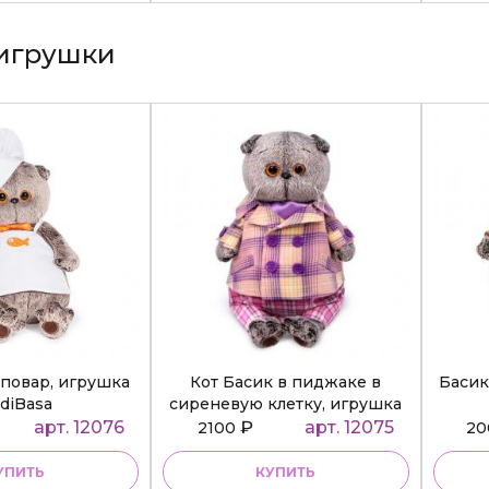
игрушки
повар, игрушка
Кот Басик в пиджаке в
Басик
diBasa
сиреневую клетку, игрушка
BudiBasa
арт. 12076
₽
арт. 12075
2100
2
УПИТЬ
КУПИТЬ