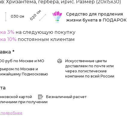
ав: Хризантема, гербера, ирис. Размер (20х15х30)
см
Средство для продления
020
030
см
жизни букета в ПОДАРОК
ка 3%
на следующую покупку
ка 10%
постоянным клиентам
авка *
 500 руб по Москве и МО
Искусственные цветы
доставляем по почте или
рьером по Москве и
через логистические
лижайшему Подмосковью
компании по всей России
та
нковской картой
Безналичный расчет
личными при получении
ь подробнее