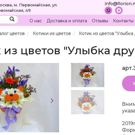
info@florion.
Москва, м. Первомайская, ул.
вомайская, 49
О нас
Доставка и оплата
Отзывы
Контакты
алог цветов
Котики из цветов
Котик из цветов "Улыбка 
 из цветов "Улыбка дру
арт.
Вним
указ
2019
Форм