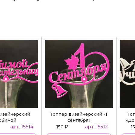
дизайнерский
Топпер дизайнерский «1
То
юбимой
сентября»
«До
ательнице»
арт. 15514
₽
арт. 15512
150
1