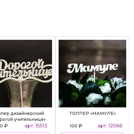
ппер дизайнерский
ТОППЕР «МАМУЛЕ»
рогой учительнице»
₽
арт. 15513
₽
арт. 12066
50
100