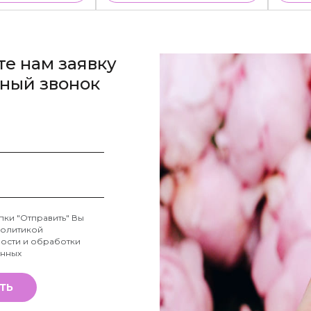
те нам заявку
тный звонок
пки "Отправить" Вы
олитикой
ости и обработки
анных
ТЬ