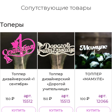
Сопутствующие товары
Топеры
Топпер
ТОППЕР
ТОППЕР
дизайнерский
«МАМУЛЕ»
«МАМОЧКЕ» Т002
«Дорогой
учительнице»
арт.
арт.
арт.
₽
₽
₽
150
100
100
15513
12066
12068
КУПИТЬ
КУПИТЬ
КУПИТЬ