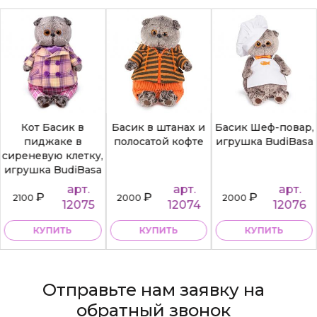
Басик в штанах и
Басик Шеф-повар,
Кот Басик в
полосатой кофте
игрушка BudiBasa
пиджаке в
сиреневую клетку,
игрушка BudiBasa
арт.
арт.
арт.
₽
₽
₽
2000
2000
2100
12074
12076
12075
КУПИТЬ
КУПИТЬ
КУПИТЬ
Отправьте нам заявку на
обратный звонок