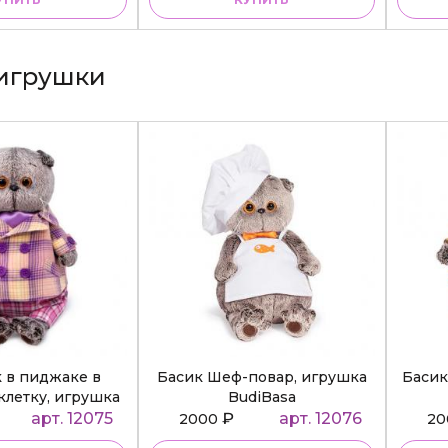
игрушки
к в пиджаке в
Басик Шеф-повар, игрушка
Басик
клетку, игрушка
BudiBasa
diBasa
арт. 12075
₽
арт. 12076
2000
2