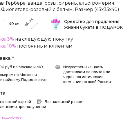
ав: Гербера, ванда, розы, сирень, альстромерия.
: Фиолетово-розовый с белым. Размер (45х35х40)
см
Средство для продления
45
40
см
жизни букета в ПОДАРОК
ка 3%
на следующую покупку
ка 10%
постоянным клиентам
авка *
 500 руб по Москве и МО
Искусственные цветы
доставляем по почте или
рьером по Москве и
через логистические
лижайшему Подмосковью
компании по всей России
та
нковской картой
Безналичный расчет
личными при получении
ь подробнее