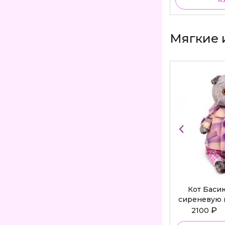
Мягкие 
Кот Баси
сиреневую 
Bu
₽
2100