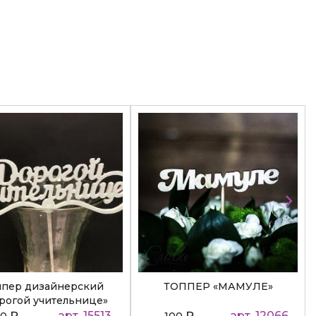
ппер дизайнерский
ТОППЕР «МАМУЛЕ»
рогой учительнице»
₽
арт. 15513
₽
арт. 12066
50
100