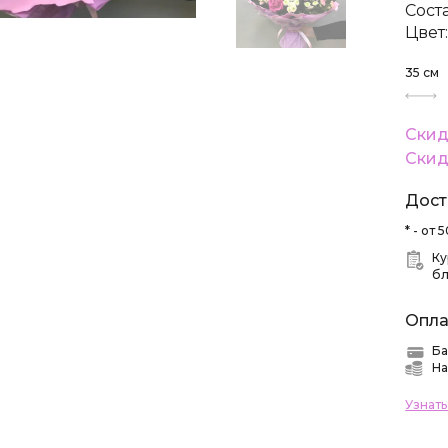
Сост
Цвет
35
см
Скид
Скид
Дост
* - от
Ку
б
Опла
Ба
На
Узнат