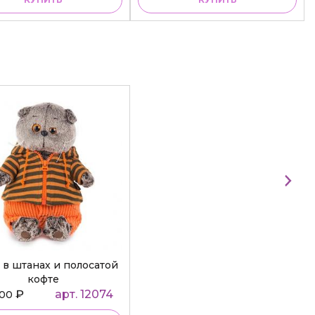
 в штанах и полосатой
кофте
₽
арт. 12074
000