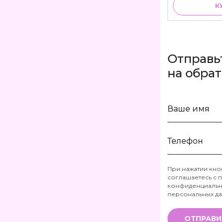
К
Отправь
на обра
Ваше
имя
Телефон
При нажатии кно
соглашаетесь с
п
*
конфиденциальн
персональных д
ОТПРАВИ