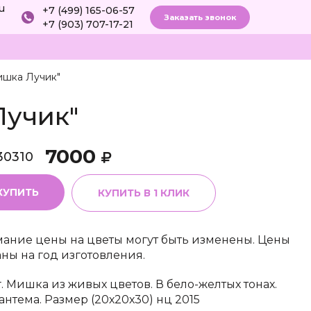
ru
+7 (499) 165-06-57
Заказать звонок
+7 (903) 707-17-21
ишка Лучик"
Лучик"
7000
30310
КУПИТЬ
КУПИТЬ В 1 КЛИК
ание цены на цветы могут быть изменены. Цены
аны на год изготовления.
г. Мишка из живых цветов. В бело-желтых тонах.
антема. Размер (20х20х30) нц 2015