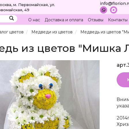
info@florion.
Москва, м. Первомайская, ул.
вомайская, 49
О нас
Доставка и оплата
Отзывы
Контакты
алог цветов
Медведи из цветов
Медведь из цветов "М
дь из цветов "Мишка 
арт.
Вним
указ
2014
Хриз