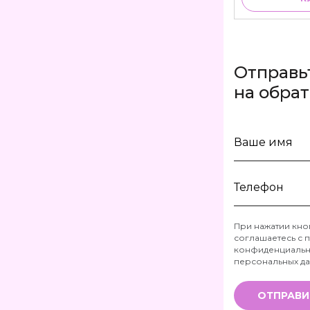
Отправь
на обра
Ваше
имя
Телефон
При нажатии кно
соглашаетесь с
п
*
конфиденциальн
персональных д
ОТПРАВИ