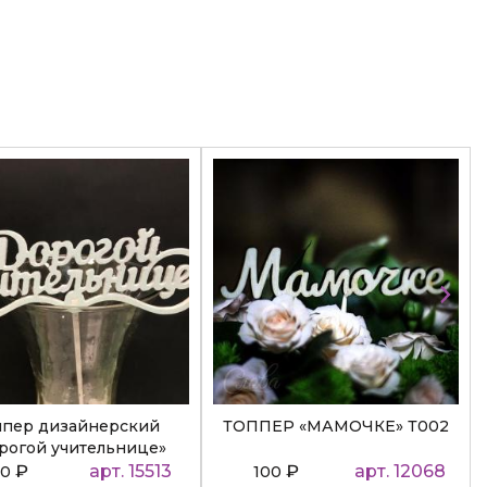
ппер дизайнерский
ТОППЕР «МАМОЧКЕ» Т002
рогой учительнице»
₽
арт. 15513
₽
арт. 12068
50
100