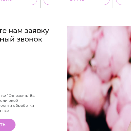
те нам заявку
тный звонок
пки "Отправить" Вы
олитикой
ости и обработки
анных
ТЬ