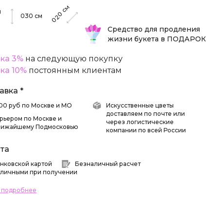
см
м
020
030
см
Средство для продления
жизни букета в ПОДАРОК
ка 3%
на следующую покупку
ка 10%
постоянным клиентам
авка *
 500 руб по Москве и МО
Искусственные цветы
доставляем по почте или
рьером по Москве и
через логистические
лижайшему Подмосковью
компании по всей России
та
нковской картой
Безналичный расчет
личными при получении
ь подробнее