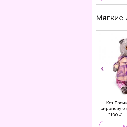
Мягкие 
Кот Баси
сиреневую 
Bu
₽
2100
К