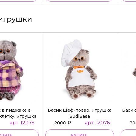
игрушки
к в пиджаке в
Басик Шеф-повар, игрушка
Басик
клетку, игрушка
BudiBasa
diBasa
арт. 12075
₽
арт. 12076
2000
2
УПИТЬ
КУПИТЬ