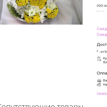
020
с
Скид
Скид
Дост
* - от
Ку
б
Опла
Ба
На
Узнат
Сопутствующие товары