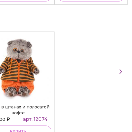
 в штанах и полосатой
кофте
₽
арт. 12074
000
КУПИТЬ