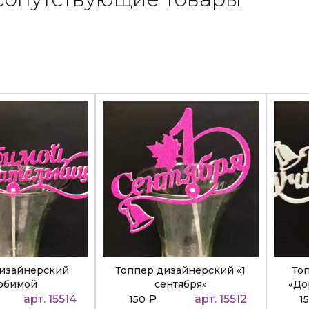
дизайнерский
Топпер дизайнерский «1
То
юбимой
сентября»
«До
ательнице»
арт. 15514
₽
арт. 15512
150
1