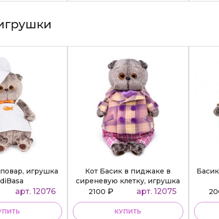
игрушки
повар, игрушка
Кот Басик в пиджаке в
Басик
diBasa
сиреневую клетку, игрушка
BudiBasa
арт. 12076
₽
арт. 12075
2100
2
УПИТЬ
КУПИТЬ