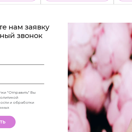
те нам заявку
тный звонок
пки "Отправить" Вы
олитикой
ости и обработки
анных
ТЬ