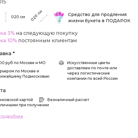
015
см
Средство для продления
020
020
см
жизни букета в ПОДАРОК
ка 3%
на следующую покупку
ка 10%
постоянным клиентам
авка *
 500 руб по Москве и МО
Искусственные цветы
доставляем по почте или
рьером по Москве и
через логистические
лижайшему Подмосковью
компании по всей России
та
нковской картой
Безналичный расчет
личными при получении
ь подробнее