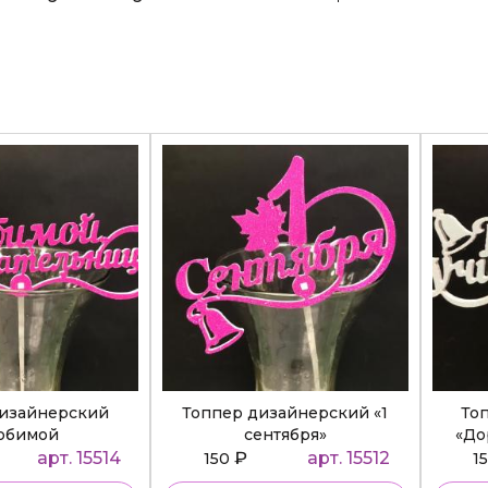
дизайнерский
Топпер дизайнерский «1
То
юбимой
сентября»
«До
ательнице»
арт. 15514
₽
арт. 15512
150
1