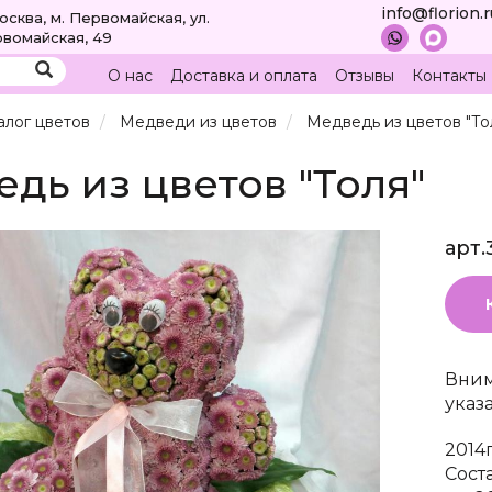
info@florion.
Москва, м. Первомайская, ул.
вомайская, 49
О нас
Доставка и оплата
Отзывы
Контакты
алог цветов
Медведи из цветов
Медведь из цветов "То
дь из цветов "Толя"
арт.
Вним
указ
2014
Сост