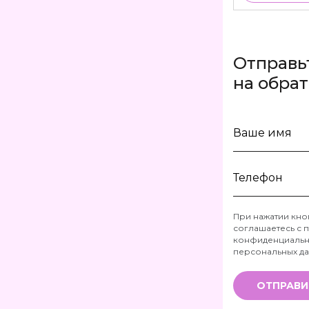
Отправь
на обра
Ваше
имя
Телефон
При нажатии кно
соглашаетесь с
п
*
конфиденциальн
персональных д
ОТПРАВИ