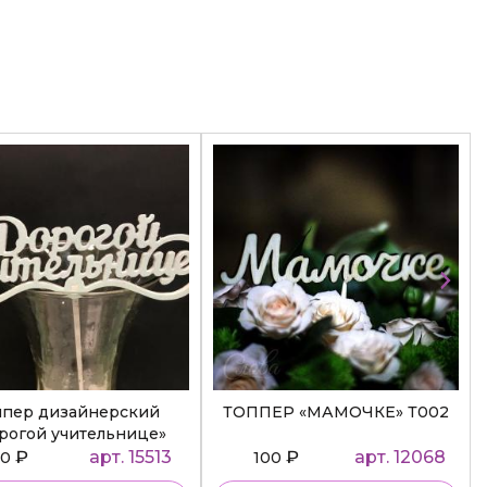
ппер дизайнерский
ТОППЕР «МАМОЧКЕ» Т002
рогой учительнице»
₽
арт. 15513
₽
арт. 12068
50
100