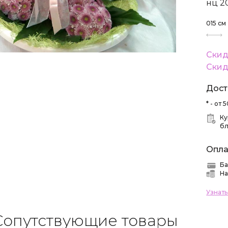
нц 2
015
см
Скид
Скид
Дост
* - от
Ку
б
Опла
Ба
На
Узнат
Сопутствующие товары