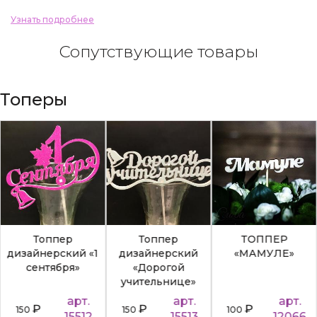
Узнать подробнее
Сопутствующие товары
Топеры
Топпер
Топпер
ТОППЕР
дизайнерский «1
дизайнерский
«МАМУЛЕ»
сентября»
«Дорогой
учительнице»
арт.
арт.
арт.
₽
₽
₽
150
150
100
15512
15513
12066