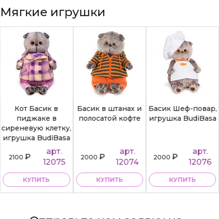
Мягкие игрушки
Кот Басик в
Басик в штанах и
Басик Шеф-повар,
пиджаке в
полосатой кофте
игрушка BudiBasa
сиреневую клетку,
игрушка BudiBasa
арт.
арт.
арт.
₽
₽
₽
2100
2000
2000
12075
12074
12076
КУПИТЬ
КУПИТЬ
КУПИТЬ