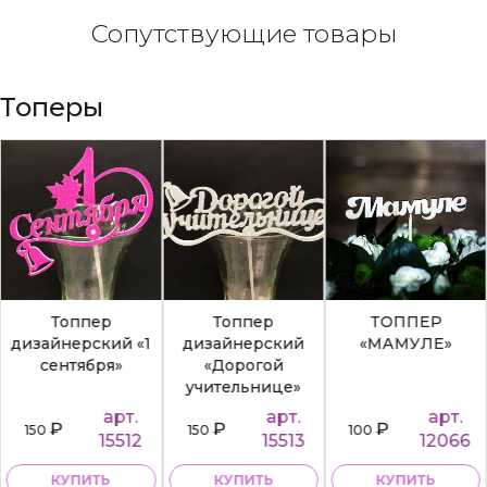
Сопутствующие товары
Топеры
Топпер
Топпер
ТОППЕР
дизайнерский «1
дизайнерский
«МАМУЛЕ»
сентября»
«Дорогой
учительнице»
арт.
арт.
арт.
₽
₽
₽
150
150
100
15512
15513
12066
КУПИТЬ
КУПИТЬ
КУПИТЬ