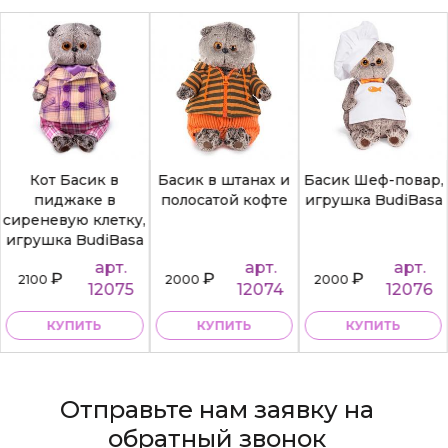
Кот Басик в
Басик в штанах и
Басик Шеф-повар,
пиджаке в
полосатой кофте
игрушка BudiBasa
сиреневую клетку,
игрушка BudiBasa
арт.
арт.
арт.
₽
₽
₽
2100
2000
2000
12075
12074
12076
КУПИТЬ
КУПИТЬ
КУПИТЬ
Отправьте нам заявку на
обратный звонок