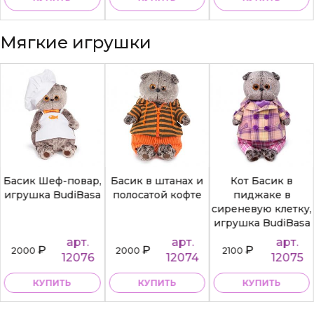
Мягкие игрушки
Басик Шеф-повар,
Басик в штанах и
Кот Басик в
игрушка BudiBasa
полосатой кофте
пиджаке в
сиреневую клетку,
игрушка BudiBasa
арт.
арт.
арт.
₽
₽
₽
2000
2000
2100
12076
12074
12075
КУПИТЬ
КУПИТЬ
КУПИТЬ