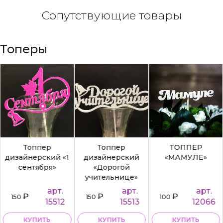
Сопутствующие товары
Топеры
Топпер
Топпер
ТОППЕР
дизайнерский «1
дизайнерский
«МАМУЛЕ»
сентября»
«Дорогой
учительнице»
арт.
арт.
арт.
₽
₽
₽
150
150
100
15512
15513
12066
КУПИТЬ
КУПИТЬ
КУПИТЬ