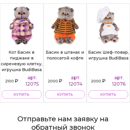
Кот Басик в
Басик в штанах и
Басик Шеф-повар,
пиджаке в
полосатой кофте
игрушка BudiBasa
сиреневую клетку,
игрушка BudiBasa
арт.
арт.
арт.
₽
₽
₽
2100
2000
2000
12075
12074
12076
КУПИТЬ
КУПИТЬ
КУПИТЬ
Отправьте нам заявку на
обратный звонок