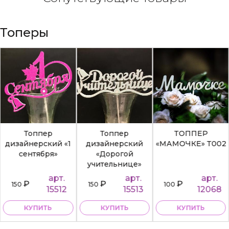
Топеры
Топпер
Топпер
ТОППЕР
дизайнерский «1
дизайнерский
«МАМОЧКЕ» Т002
сентября»
«Дорогой
учительнице»
арт.
арт.
арт.
₽
₽
₽
150
150
100
15512
15513
12068
КУПИТЬ
КУПИТЬ
КУПИТЬ