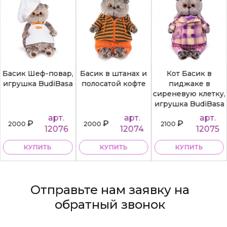
Басик Шеф-повар,
Басик в штанах и
Кот Басик в
игрушка BudiBasa
полосатой кофте
пиджаке в
сиреневую клетку,
игрушка BudiBasa
арт.
арт.
арт.
₽
₽
₽
2000
2000
2100
12076
12074
12075
КУПИТЬ
КУПИТЬ
КУПИТЬ
Отправьте нам заявку на
обратный звонок