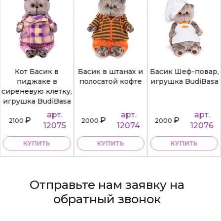
Кот Басик в
Басик в штанах и
Басик Шеф-повар,
пиджаке в
полосатой кофте
игрушка BudiBasa
сиреневую клетку,
игрушка BudiBasa
арт.
арт.
арт.
₽
₽
₽
2100
2000
2000
12075
12074
12076
КУПИТЬ
КУПИТЬ
КУПИТЬ
Отправьте нам заявку на
обратный звонок