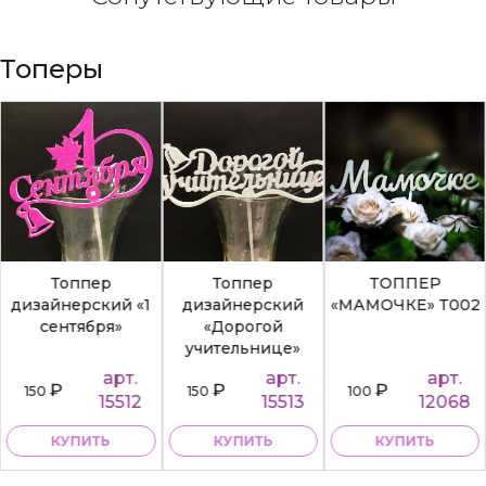
Топеры
Топпер
Топпер
ТОППЕР
дизайнерский «1
дизайнерский
«МАМОЧКЕ» Т002
сентября»
«Дорогой
учительнице»
арт.
арт.
арт.
₽
₽
₽
150
150
100
15512
15513
12068
КУПИТЬ
КУПИТЬ
КУПИТЬ