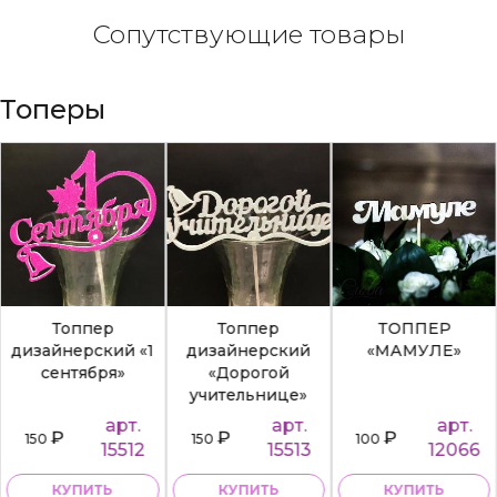
Сопутствующие товары
Топеры
Топпер
Топпер
ТОППЕР
дизайнерский «1
дизайнерский
«МАМУЛЕ»
сентября»
«Дорогой
учительнице»
арт.
арт.
арт.
₽
₽
₽
150
150
100
15512
15513
12066
КУПИТЬ
КУПИТЬ
КУПИТЬ