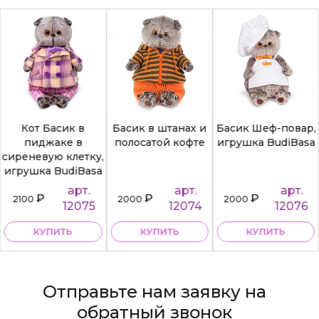
Кот Басик в
Басик в штанах и
Басик Шеф-повар,
пиджаке в
полосатой кофте
игрушка BudiBasa
сиреневую клетку,
игрушка BudiBasa
арт.
арт.
арт.
₽
₽
₽
2100
2000
2000
12075
12074
12076
КУПИТЬ
КУПИТЬ
КУПИТЬ
Отправьте нам заявку на
обратный звонок