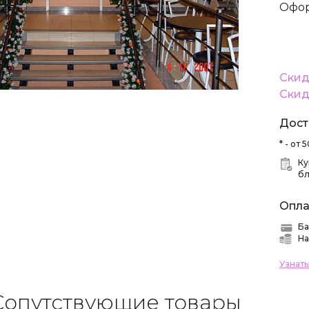
Офор
Скид
Скид
Дост
* - от
Ку
б
Опла
Ба
На
Узнат
Сопутствующие товары