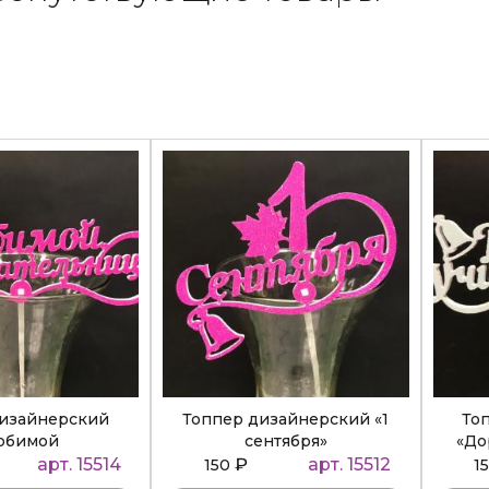
дизайнерский
Топпер дизайнерский «1
То
юбимой
сентября»
«До
ательнице»
арт. 15514
₽
арт. 15512
150
1