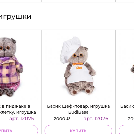
игрушки
к в пиджаке в
Басик Шеф-повар, игрушка
Басик
клетку, игрушка
BudiBasa
diBasa
арт. 12075
₽
арт. 12076
2000
2
УПИТЬ
КУПИТЬ