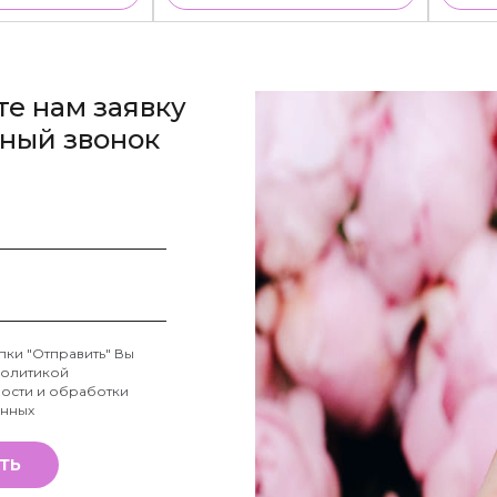
те нам заявку
тный звонок
пки "Отправить" Вы
олитикой
ости и обработки
анных
ТЬ