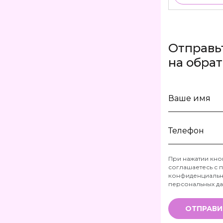
Отправь
на обра
Ваше
имя
Телефон
При нажатии кно
соглашаетесь с
п
*
конфиденциальн
персональных д
ОТПРАВИ