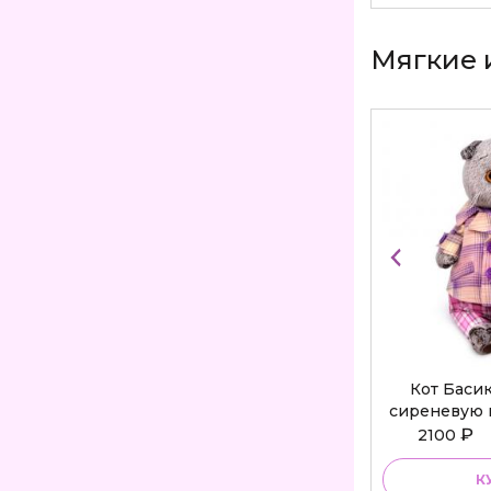
Мягкие 
Кот Баси
сиреневую 
Bu
₽
2100
К