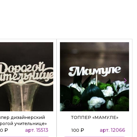
ппер дизайнерский
ТОППЕР «МАМУЛЕ»
рогой учительнице»
₽
арт. 15513
₽
арт. 12066
50
100