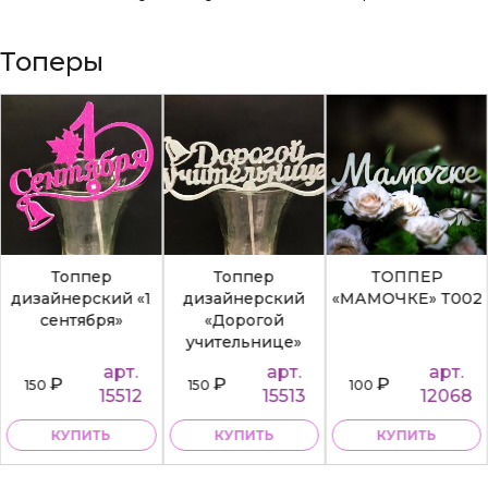
Топеры
Топпер
Топпер
ТОППЕР
дизайнерский «1
дизайнерский
«МАМОЧКЕ» Т002
сентября»
«Дорогой
учительнице»
арт.
арт.
арт.
₽
₽
₽
150
150
100
15512
15513
12068
КУПИТЬ
КУПИТЬ
КУПИТЬ