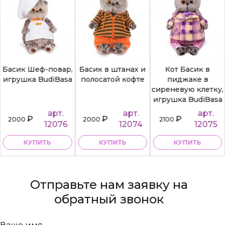
Басик Шеф-повар,
Басик в штанах и
Кот Басик в
игрушка BudiBasa
полосатой кофте
пиджаке в
сиреневую клетку,
игрушка BudiBasa
арт.
арт.
арт.
₽
₽
₽
2000
2000
2100
12076
12074
12075
КУПИТЬ
КУПИТЬ
КУПИТЬ
Отправьте нам заявку на
обратный звонок