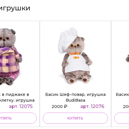
игрушки
к в пиджаке в
Басик Шеф-повар, игрушка
Басик
клетку, игрушка
BudiBasa
diBasa
арт. 12075
₽
арт. 12076
2000
2
УПИТЬ
КУПИТЬ