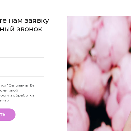
те нам заявку
тный звонок
пки "Отправить" Вы
олитикой
ости и обработки
анных
ТЬ