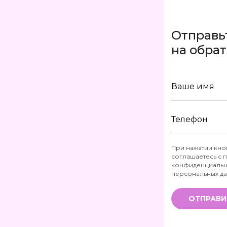
Отправь
на обра
Ваше
имя
Телефон
При нажатии кно
соглашаетесь с
п
*
конфиденциальн
персональных д
ОТПРАВИ