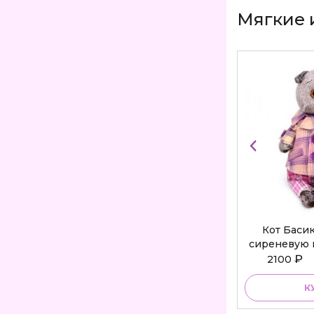
Мягкие 
Кот Баси
сиреневую 
Bu
₽
2100
К