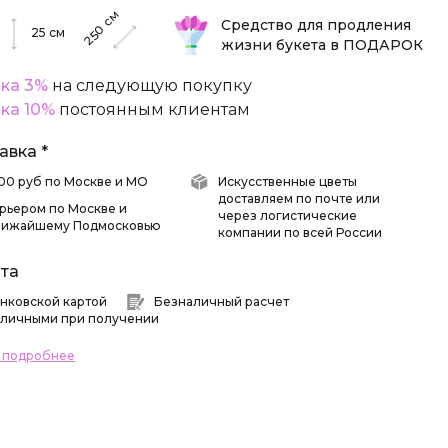
см
Средство для продления
250
25
см
жизни букета в ПОДАРОК
ка 3%
на следующую покупку
ка 10%
постоянным клиентам
авка *
 500 руб по Москве и МО
Искусственные цветы
доставляем по почте или
рьером по Москве и
через логистические
лижайшему Подмосковью
компании по всей России
та
нковской картой
Безналичный расчет
личными при получении
ь подробнее