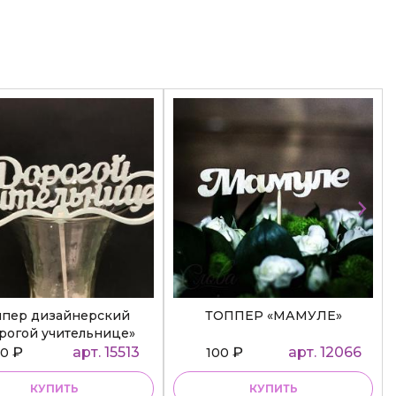
ппер дизайнерский
ТОППЕР «МАМУЛЕ»
рогой учительнице»
₽
арт. 15513
₽
арт. 12066
50
100
КУПИТЬ
КУПИТЬ