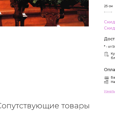
25
см
Скид
Скид
Дост
* - от
Ку
б
Опла
Ба
На
Узнат
Сопутствующие товары