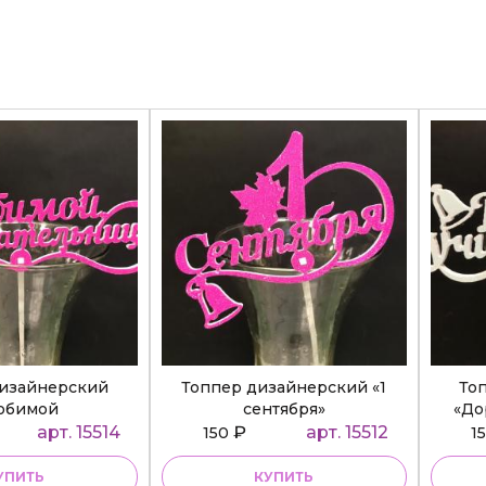
дизайнерский
Топпер дизайнерский «1
То
юбимой
сентября»
«До
ательнице»
арт. 15514
₽
арт. 15512
150
1
УПИТЬ
КУПИТЬ