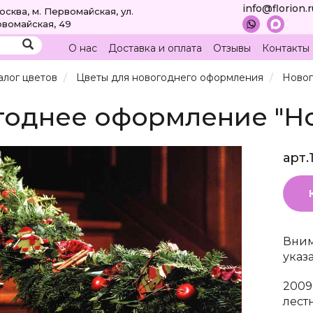
info@florion.
Москва, м. Первомайская, ул.
вомайская, 49
О нас
Доставка и оплата
Отзывы
Контакты
алог цветов
Цветы для новогоднего оформления
Новог
годнее оформление "Н
арт.
Вним
указ
2009
лест