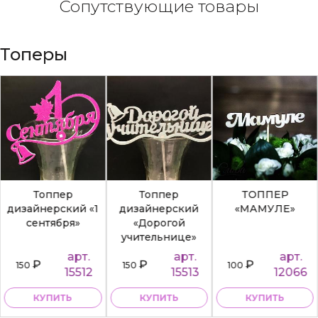
Сопутствующие товары
Топеры
Топпер
Топпер
ТОППЕР
дизайнерский «1
дизайнерский
«МАМУЛЕ»
сентября»
«Дорогой
учительнице»
арт.
арт.
арт.
₽
₽
₽
150
150
100
15512
15513
12066
КУПИТЬ
КУПИТЬ
КУПИТЬ