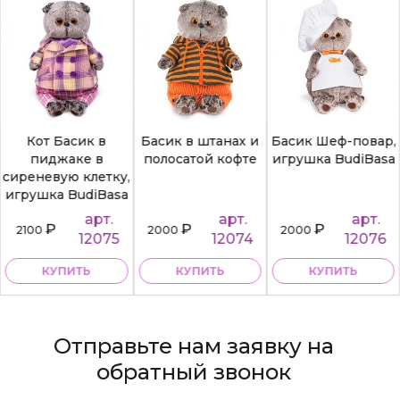
Кот Басик в
Басик в штанах и
Басик Шеф-повар,
пиджаке в
полосатой кофте
игрушка BudiBasa
сиреневую клетку,
игрушка BudiBasa
арт.
арт.
арт.
₽
₽
₽
2100
2000
2000
12075
12074
12076
КУПИТЬ
КУПИТЬ
КУПИТЬ
Отправьте нам заявку на
обратный звонок