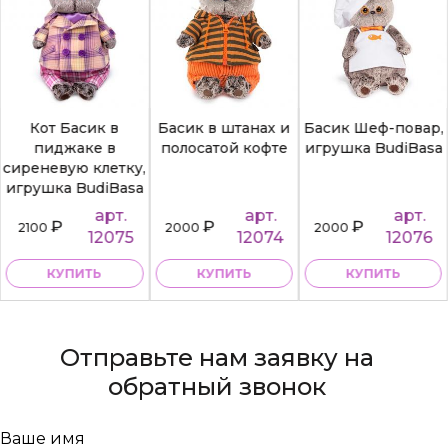
Кот Басик в
Басик в штанах и
Басик Шеф-повар,
пиджаке в
полосатой кофте
игрушка BudiBasa
сиреневую клетку,
игрушка BudiBasa
арт.
арт.
арт.
₽
₽
₽
2100
2000
2000
12075
12074
12076
КУПИТЬ
КУПИТЬ
КУПИТЬ
Отправьте нам заявку на
обратный звонок