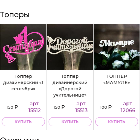
Топеры
Топпер
Топпер
ТОППЕР
дизайнерский «1
дизайнерский
«МАМУЛЕ»
сентября»
«Дорогой
учительнице»
арт.
арт.
арт.
₽
₽
₽
150
150
100
15512
15513
12066
КУПИТЬ
КУПИТЬ
КУПИТЬ