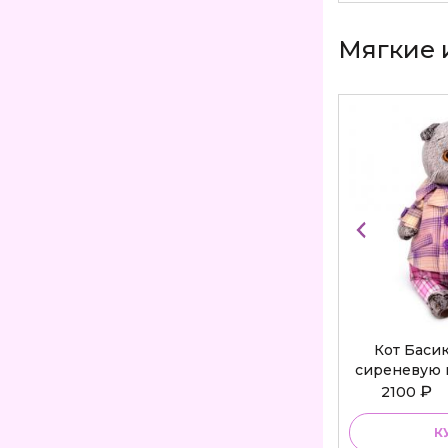
Мягкие 
Кот Баси
сиреневую 
Bu
₽
2100
К