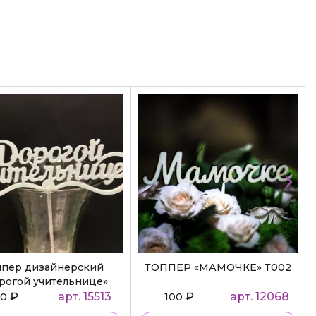
ппер дизайнерский
ТОППЕР «МАМОЧКЕ» Т002
рогой учительнице»
₽
арт. 15513
₽
арт. 12068
50
100