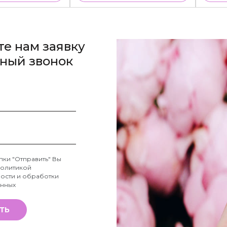
те нам заявку
тный звонок
пки "Отправить" Вы
олитикой
ости и обработки
анных
ТЬ