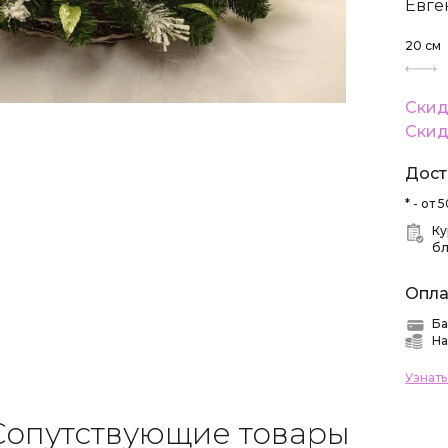
Евге
20
см
Скид
Скид
Дост
* - от
Ку
б
Опла
Ба
На
Узнат
Сопутствующие товары