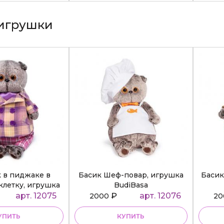
игрушки
к в пиджаке в
Басик Шеф-повар, игрушка
Басик
клетку, игрушка
BudiBasa
diBasa
арт. 12075
₽
арт. 12076
2000
2
УПИТЬ
КУПИТЬ