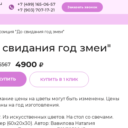
ru
+7 (499) 165-06-57
Заказать звонок
+7 (903) 707-17-21
зиция "До свидания год змеи"
 свидания год змеи"
4900
6567
КУПИТЬ
КУПИТЬ В 1 КЛИК
ание цены на цветы могут быть изменены. Цены
аны на год изготовления.
г. Из искусственных цветов. На стол со свечами.
ер (60х20х30). Автор: Вавилова Наталия