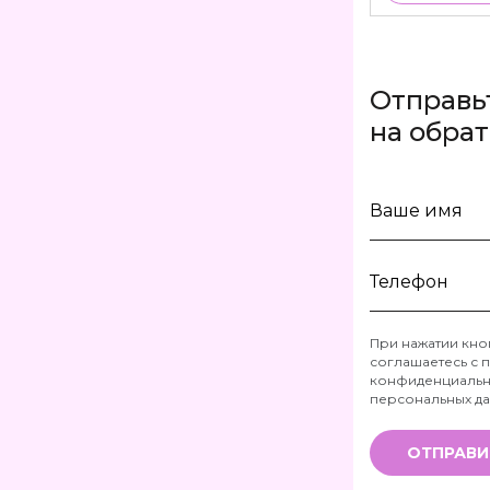
Отправь
на обра
Ваше
имя
Телефон
При нажатии кно
соглашаетесь с
п
*
конфиденциальн
персональных д
ОТПРАВИ