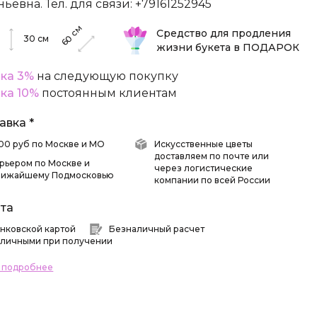
ньевна. Тел. для связи: +79161252945
см
Средство для продления
60
30
см
жизни букета в ПОДАРОК
ка 3%
на следующую покупку
ка 10%
постоянным клиентам
авка *
 500 руб по Москве и МО
Искусственные цветы
доставляем по почте или
рьером по Москве и
через логистические
лижайшему Подмосковью
компании по всей России
та
нковской картой
Безналичный расчет
личными при получении
ь подробнее