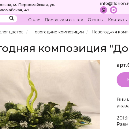
info@florion.
Москва, м. Первомайская, ул.
вомайская, 49
О нас
Доставка и оплата
Отзывы
Контакты
алог цветов
Новогодние композиции
Новогодняя компо
одняя композиция "До
арт.
Вним
указ
2013
Разм