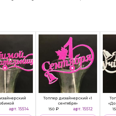
дизайнерский
Топпер дизайнерский «1
То
юбимой
сентября»
«До
ательнице»
арт. 15514
₽
арт. 15512
150
1