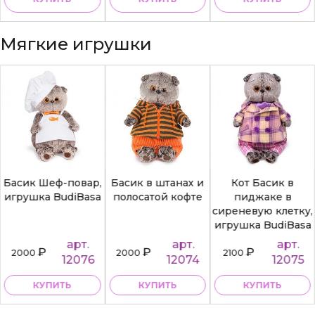
Мягкие игрушки
Басик Шеф-повар,
Басик в штанах и
Кот Басик в
игрушка BudiBasa
полосатой кофте
пиджаке в
сиреневую клетку,
игрушка BudiBasa
арт.
арт.
арт.
₽
₽
₽
2000
2000
2100
12076
12074
12075
КУПИТЬ
КУПИТЬ
КУПИТЬ